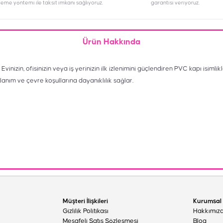
deme yöntemi ile taksit imkanı sağlıyoruz.
garantisi veriyoruz.
Ürün Hakkında
nizin, ofisinizin veya iş yerinizin ilk izlenimini güçlendiren PVC kapı isimlikle
llanım ve çevre koşullarına dayanıklılık sağlar.
Müşteri İlişkileri
Kurumsal
Gizlilik Politikası
Hakkımız
Mesafeli Satış Sözleşmesi
Blog