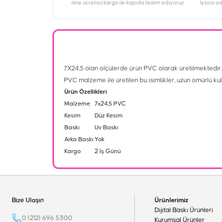
iline ücretsiz kargo ile kapıda teslim ediyoruz.
İyzico ö
7X24,5 olan ölçülerde ürün PVC olarak üretilmektedir. Evi
PVC malzeme ile üretilen bu isimlikler, uzun ömürlü ku
Ürün Özellikleri
Malzeme
7x24,5 PVC
Kesim
Düz Kesim
Baskı
Uv Baskı
Arka Baskı
Yok
Kargo
2 İş Günü
Bize Ulaşın
Ürünlerimiz
Dijital Baskı Ürünleri
0 (212) 696 5300
Kurumsal Ürünler