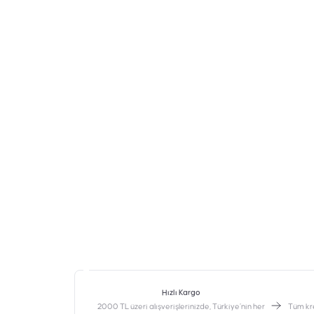
Hızlı Kargo
2000 TL üzeri alışverişlerinizde, Türkiye’nin her
‎Tüm kr