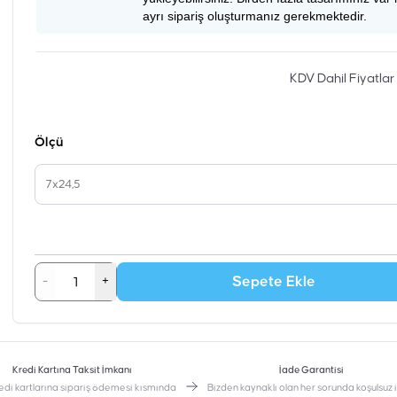
ayrı sipariş oluşturmanız gerekmektedir.
KDV Dahil Fiyatlar
Ölçü
7x24,5
Sepete Ekle
-
+
Kredi Kartına Taksit İmkanı
İade Garantisi
edi kartlarına sipariş ödemesi kısmında
Bizden kaynaklı olan her sorunda koşulsuz