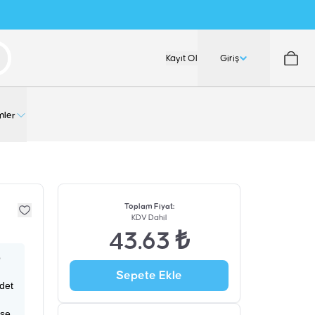
Kayıt Ol
Giriş
nler
Toplam Fiyat
:
KDV Dahil
43.63 ₺
p
Sepete Ekle
adet
ise