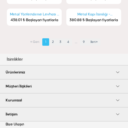
Metal Yönlendirme Levhası -
Metal Kapı İsimliği -
438.01 ₺ Başlayan fiyatlarla
Çıkış
380.88 ₺ Başlayan fiyatlarla
Bakım/Onarım
…
«
Geri
1
2
3
4
9
İleri
»
İsimlikler
Ürünlerimiz
Müşteri İlişkileri
Kurumsal
İletişim
Bize Ulaşın