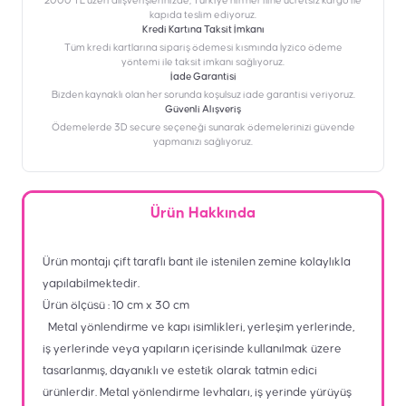
2000 TL üzeri alışverişlerinizde, Türkiye’nin her iline ücretsiz kargo ile
kapıda teslim ediyoruz.
Kredi Kartına Taksit İmkanı
‎Tüm kredi kartlarına sipariş ödemesi kısmında İyzico ödeme
yöntemi ile taksit imkanı sağlıyoruz.
İade Garantisi
Bizden kaynaklı olan her sorunda koşulsuz iade garantisi veriyoruz.
Güvenli Alışveriş
Ödemelerde 3D secure seçeneği sunarak ödemelerinizi güvende
yapmanızı sağlıyoruz.
Ürün Hakkında
Ürün montajı çift taraflı bant ile istenilen zemine kolaylıkla
yapılabilmektedir.
Ürün ölçüsü : 10 cm x 30 cm
Metal yönlendirme ve kapı isimlikleri, yerleşim yerlerinde,
iş yerlerinde veya yapıların içerisinde kullanılmak üzere
tasarlanmış, dayanıklı ve estetik olarak tatmin edici
ürünlerdir. Metal yönlendirme levhaları, iş yerinde yürüyüş