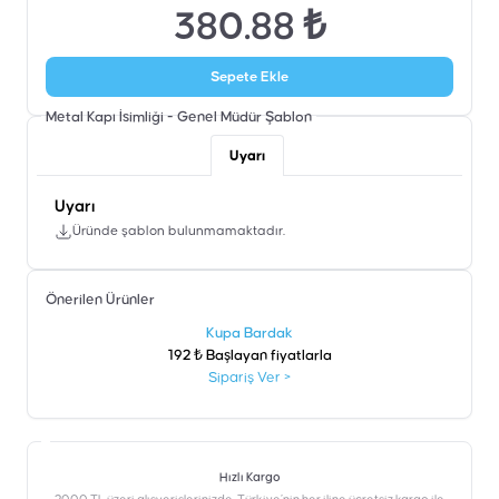
380.88 ₺
Sepete Ekle
Metal Kapı İsimliği - Genel Müdür
Şablon
Uyarı
Uyarı
Üründe şablon bulunmamaktadır.
Önerilen Ürünler
şen
Kupa Bardak
192 ₺ Başlayan fiyatlarla
Sipariş Ver
>
Hızlı Kargo