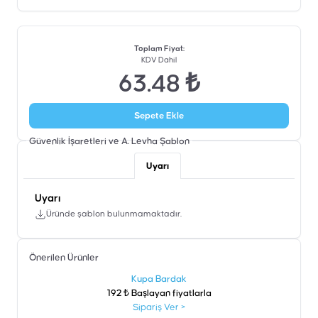
Toplam Fiyat
:
KDV Dahil
63.48 ₺
Sepete Ekle
Güvenlik İşaretleri ve A. Levha
Şablon
Uyarı
Uyarı
Üründe şablon bulunmamaktadır.
Önerilen Ürünler
şen
Kupa Bardak
192 ₺ Başlayan fiyatlarla
Sipariş Ver
>