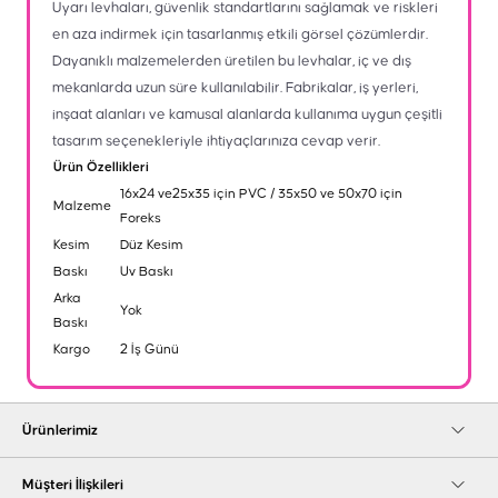
Uyarı levhaları, güvenlik standartlarını sağlamak ve riskleri
en aza indirmek için tasarlanmış etkili görsel çözümlerdir.
Dayanıklı malzemelerden üretilen bu levhalar, iç ve dış
mekanlarda uzun süre kullanılabilir. Fabrikalar, iş yerleri,
inşaat alanları ve kamusal alanlarda kullanıma uygun çeşitli
tasarım seçenekleriyle ihtiyaçlarınıza cevap verir.
Ürün Özellikleri
16x24 ve25x35 için PVC / 35x50 ve 50x70 için
Malzeme
Foreks
Kesim
Düz Kesim
Baskı
Uv Baskı
Arka
Yok
Baskı
Kargo
2 İş Günü
Ürünlerimiz
Müşteri İlişkileri