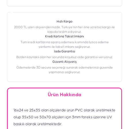
Hızlı Kargo
2000 TL üzeri alışverişlerinizde, Türkiye’nin her iline ücretsiz kargo ile
kapıda teslim ediyoruz.
Kredi Kartına Taksit İmkanı
‎Tüm kredi kartlarına sipariş ödemesi kısmında İyzico ödeme
yöntemi ile taksit imkanı sağlıyoruz.
İade Garantisi
Bizden kaynaklı olan her sorunda koşulsuz iade garantisi veriyoruz.
Güvenli Alışveriş
Ödemelerde 3D secure seçeneği sunarak ödemelerinizi güvende
yapmanızı sağlıyoruz.
Ürün Hakkında
16x24 ve 25x35 olan ölçülerde ürün PVC olarak üretilmekte
olup 35x50 ve 50x70 ölçüleri için 3mm foreks üzerine UV
baskılı olarak üretilmektedir.