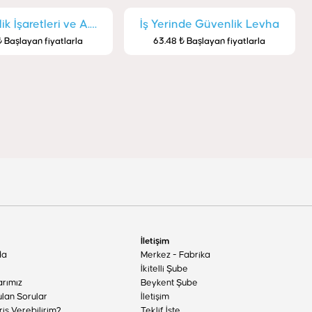
k İşaretleri ve A.
İş Yerinde Güvenlik Levha
 Başlayan fiyatlarla
63.48 ₺ Başlayan fiyatlarla
Levha
İletişim
da
Merkez - Fabrika
İkitelli Şube
arımız
Beykent Şube
ulan Sorular
İletişim
riş Verebilirim?
Teklif İste