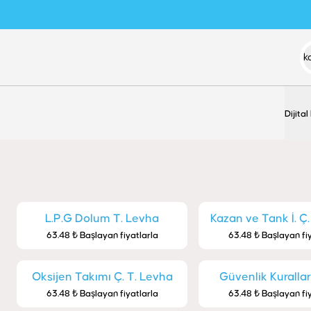
Dijital
L.P.G Dolum T. Levha
Kazan ve Tank İ. Ç.
63.48 ₺ Başlayan fiyatlarla
63.48 ₺ Başlayan fi
Oksijen Takımı Ç. T. Levha
Güvenlik Kuralla
63.48 ₺ Başlayan fiyatlarla
63.48 ₺ Başlayan fi