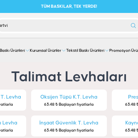
TÜM BASKILAR, TEK YERDE!
 Baskı Ürünleri
Kurumsal Ürünler
Tekstil Baskı Ürünleri
Promosyon Ürü
Talimat Levhaları
 T. Levha
Oksijen Tüpü K.T. Levha
Pres
yatlarla
63.48 ₺ Başlayan fiyatlarla
63.48 ₺
rı Levha
İnşaat Güvenlik T. Levha
Kayna
yatlarla
63.48 ₺ Başlayan fiyatlarla
63.48 ₺