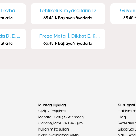
İ. Levha
Tehlikeli Kimyasalların D.
Güvenli
yatlarla
63.48 ₺ Başlayan fiyatlarla
63.48 ₺
Levha
 D. E. K.
Freze Metal İ. Dikkat E. K.
yatlarla
63.48 ₺ Başlayan fiyatlarla
Levha
Müşteri İlişkileri
Kurumsal
Gizlilik Politikası
Hakkımız
Mesafeli Satış Sözleşmesi
Blog
Garanti, İade ve Değişim
Referansl
Kullanım Koşulları
Sıkça Sor
KVKK Aydınlatma Metni
Nasıl Sipa