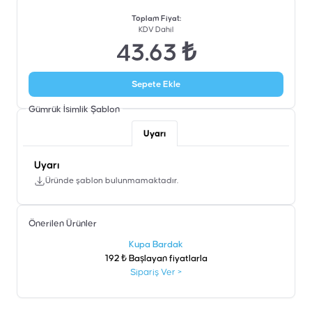
Toplam Fiyat
:
KDV Dahil
43.63 ₺
Sepete Ekle
Gümrük İsimlik
Şablon
Uyarı
Uyarı
Üründe şablon bulunmamaktadır.
Önerilen Ürünler
şen
Kupa Bardak
192 ₺ Başlayan fiyatlarla
Sipariş Ver
>