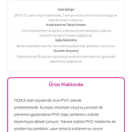
Hızlı Kargo
2000 TL üzeri alışverişlerinizde, Türkiye’nin her iline ücretsiz kargo ile
kapıda teslim ediyoruz.
Kredi Kartına Taksit İmkanı
‎Tüm kredi kartlarına sipariş ödemesi kısmında İyzico ödeme
yöntemi ile taksit imkanı sağlıyoruz.
İade Garantisi
Bizden kaynaklı olan her sorunda koşulsuz iade garantisi veriyoruz.
Güvenli Alışveriş
Ödemelerde 3D secure seçeneği sunarak ödemelerinizi güvende
yapmanızı sağlıyoruz.
Ürün Hakkında
7X24,5 olan ölçülerde ürün PVC olarak
üretilmektedir. Evinizin, ofisinizin veya iş yerinizin ilk
izlenimini güçlendiren PVC kapı isimlikleri, estetik
tasarımıyla dikkat çekiyor. Yüksek kaliteli PVC malzeme ile
üretilen bu isimlikler, uzun ömürlü kullanım ve çevre