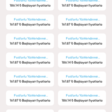
Fosforlu Yönlendirme
Fosforlu Yönlendirme
186.14 ₺ Başlayan fiyatlarla
Levhaları - Acil Çıkış
161.87 ₺ Başlayan fiyatlarla
Levhaları - Çıkış
Fosforlu Yönlendirme
Fosforlu Yönlendirme
161.87 ₺ Başlayan fiyatlarla
Levhaları - Acil Çıkış
161.87 ₺ Başlayan fiyatlarla
Levhaları - Sığınağa Gider
Fosforlu Yönlendirme
Fosforlu Yönlendirme
161.87 ₺ Başlayan fiyatlarla
Levhaları - Çıkış
161.87 ₺ Başlayan fiyatlarla
Levhaları - Çıkış
Fosforlu Yönlendirme
Fosforlu Yönlendirme
161.87 ₺ Başlayan fiyatlarla
Levhaları - Acil Çıkış
186.14 ₺ Başlayan fiyatlarla
Levhaları - Acil Çıkış
Fosforlu Yönlendirme
Fosforlu Yönlendirme
161.87 ₺ Başlayan fiyatlarla
Levhaları - Acil Çıkış
161.87 ₺ Başlayan fiyatlarla
Levhaları - Acil Çıkış
Fosforlu Yönlendirme
Fosforlu Yönlendirme
161.87 ₺ Başlayan fiyatlarla
Levhaları - Çıkış
186.14 ₺ Başlayan fiyatlarla
Levhaları - Yangın Çıkışı