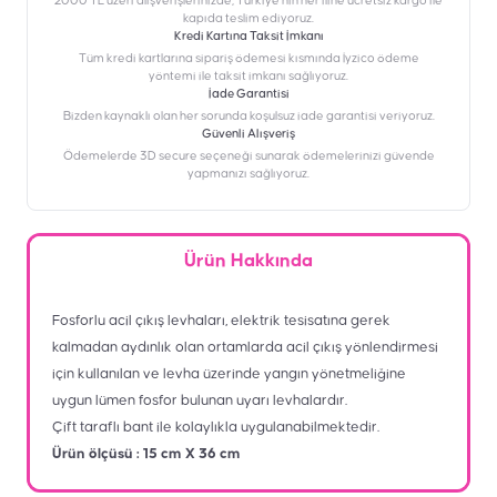
2000 TL üzeri alışverişlerinizde, Türkiye’nin her iline ücretsiz kargo ile
kapıda teslim ediyoruz.
Kredi Kartına Taksit İmkanı
‎Tüm kredi kartlarına sipariş ödemesi kısmında İyzico ödeme
yöntemi ile taksit imkanı sağlıyoruz.
İade Garantisi
Bizden kaynaklı olan her sorunda koşulsuz iade garantisi veriyoruz.
Güvenli Alışveriş
Ödemelerde 3D secure seçeneği sunarak ödemelerinizi güvende
yapmanızı sağlıyoruz.
Ürün Hakkında
Fosforlu acil çıkış levhaları, elektrik tesisatına gerek
kalmadan aydınlık olan ortamlarda acil çıkış yönlendirmesi
için kullanılan ve levha üzerinde yangın yönetmeliğine
uygun lümen fosfor bulunan uyarı levhalardır.
Çift taraflı bant ile kolaylıkla uygulanabilmektedir.
Ürün ölçüsü : 15 cm X 36 cm