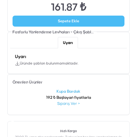
161.87 ₺
Sepete Ekle
Fosforlu Yönlendirme Levhaları - Çıkış
Şablon
Uyarı
Uyarı
Üründe şablon bulunmamaktadır.
Önerilen Ürünler
şen
Kupa Bardak
192 ₺ Başlayan fiyatlarla
Sipariş Ver
>
Hızlı Kargo