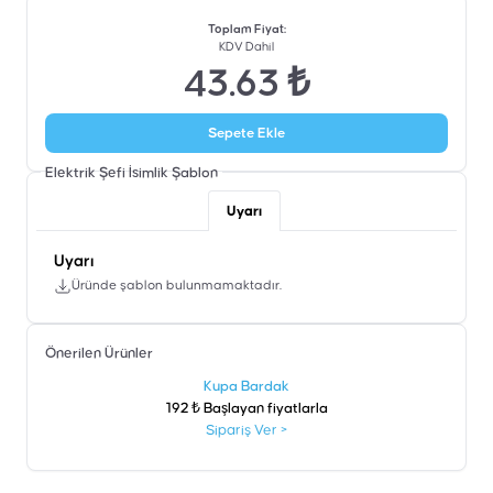
Toplam Fiyat
:
KDV Dahil
43.63 ₺
Sepete Ekle
Elektrik Şefi İsimlik
Şablon
Uyarı
Uyarı
Üründe şablon bulunmamaktadır.
Önerilen Ürünler
şen
Kupa Bardak
192 ₺ Başlayan fiyatlarla
Sipariş Ver
>