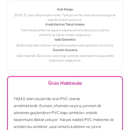
Hızlı Kargo
2000 TL üzeri alışverişlerinizde, Türkiye’nin her iline ücretsiz kargo ile
kapıda teslim ediyoruz.
Kredi Kartına Taksit İmkanı
‎Tüm kredi kartlarına sipariş ödemesi kısmında İyzico ödeme
yöntemi ile taksit imkanı sağlıyoruz.
İade Garantisi
Bizden kaynaklı olan her sorunda koşulsuz iade garantisi veriyoruz.
Güvenli Alışveriş
Ödemelerde 3D secure seçeneği sunarak ödemelerinizi güvende
yapmanızı sağlıyoruz.
Ürün Hakkında
7X24,5 olan ölçülerde ürün PVC olarak
üretilmektedir. Evinizin, ofisinizin veya iş yerinizin ilk
izlenimini güçlendiren PVC kapı isimlikleri, estetik
tasarımıyla dikkat çekiyor. Yüksek kaliteli PVC malzeme ile
üretilen bu isimlikler, uzun ömürlü kullanım ve çevre