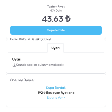
Toplam Fiyat
:
KDV Dahil
43.63 ₺
Sepete Ekle
Baskı Bölümü İsimlik
Şablon
Uyarı
Uyarı
Üründe şablon bulunmamaktadır.
Önerilen Ürünler
şen
Kupa Bardak
192 ₺ Başlayan fiyatlarla
Sipariş Ver
>