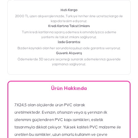
Hızlı Kargo
2000 TL üzeri alışverişlerinizde, Türkiye’nin her iline ücretsiz kargo ile
kapıda teslim ediyoruz.
Kredi Kartına Taksit İmkanı
‎Tüm kredi kartlarına sipariş ödemesi kısmında İyzico ödeme
yöntemi ile taksit imkanı sağlıyoruz.
İade Garantisi
Bizden kaynaklı olan her sorunda koşulsuz iade garantisi veriyoruz.
Güvenli Alışveriş
Ödemelerde 3D secure seçeneği sunarak ödemelerinizi güvende
yapmanızı sağlıyoruz.
Ürün Hakkında
7X24,5 olan ölçülerde ürün PVC olarak
üretilmektedir. Evinizin, ofisinizin veya iş yerinizin ilk
izlenimini güçlendiren PVC kapı isimlikleri, estetik
tasarımıyla dikkat çekiyor. Yüksek kaliteli PVC malzeme ile
üretilen bu isimlikler, uzun ömürlü kullanım ve çevre