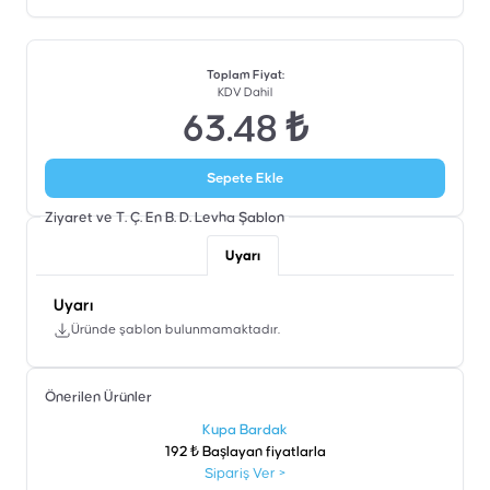
Toplam Fiyat
:
KDV Dahil
63.48 ₺
Sepete Ekle
Ziyaret ve T. Ç. En B. D. Levha
Şablon
Uyarı
Uyarı
Üründe şablon bulunmamaktadır.
Önerilen Ürünler
şen
Kupa Bardak
192 ₺ Başlayan fiyatlarla
Sipariş Ver
>