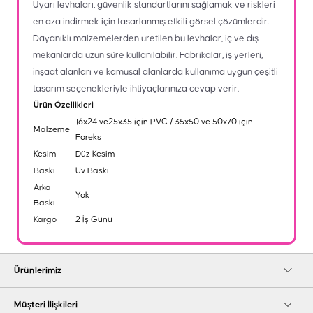
Uyarı levhaları, güvenlik standartlarını sağlamak ve riskleri
en aza indirmek için tasarlanmış etkili görsel çözümlerdir.
Dayanıklı malzemelerden üretilen bu levhalar, iç ve dış
mekanlarda uzun süre kullanılabilir. Fabrikalar, iş yerleri,
inşaat alanları ve kamusal alanlarda kullanıma uygun çeşitli
tasarım seçenekleriyle ihtiyaçlarınıza cevap verir.
Ürün Özellikleri
16x24 ve25x35 için PVC / 35x50 ve 50x70 için
Malzeme
Foreks
Kesim
Düz Kesim
Baskı
Uv Baskı
Arka
Yok
Baskı
Kargo
2 İş Günü
Ürünlerimiz
Müşteri İlişkileri