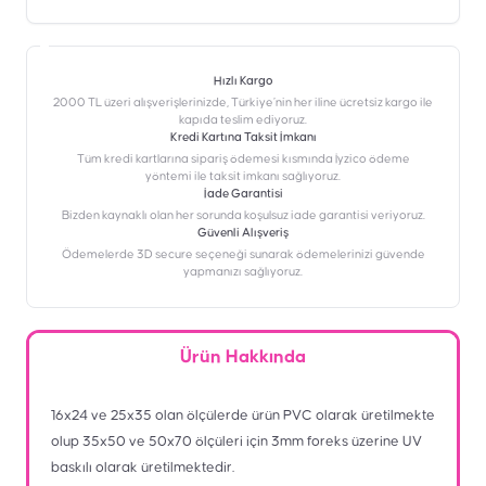
Hızlı Kargo
2000 TL üzeri alışverişlerinizde, Türkiye’nin her iline ücretsiz kargo ile
kapıda teslim ediyoruz.
Kredi Kartına Taksit İmkanı
‎Tüm kredi kartlarına sipariş ödemesi kısmında İyzico ödeme
yöntemi ile taksit imkanı sağlıyoruz.
İade Garantisi
Bizden kaynaklı olan her sorunda koşulsuz iade garantisi veriyoruz.
Güvenli Alışveriş
Ödemelerde 3D secure seçeneği sunarak ödemelerinizi güvende
yapmanızı sağlıyoruz.
Ürün Hakkında
16x24 ve 25x35 olan ölçülerde ürün PVC olarak üretilmekte
olup 35x50 ve 50x70 ölçüleri için 3mm foreks üzerine UV
baskılı olarak üretilmektedir.