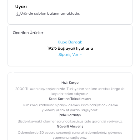
Uyarı
Üründe şablon bulunmamaktadır.
Önerilen Ürünler
şen
Kupa Bardak
192 ₺ Başlayan fiyatlarla
Sipariş Ver
>
Hızlı Kargo
2000 TL üzeri alışverişlerinizde, Türkiye’nin her iline ücretsiz kargo ile
kapıda teslim ediyoruz.
Kredi Kartına Taksit İmkanı
‎Tüm kredi kartlarına sipariş ödemesi kısmında İyzico ödeme
yöntemi ile taksit imkanı sağlıyoruz.
İade Garantisi
Bizden kaynaklı olan her sorunda koşulsuz iade garantisi veriyoruz.
Güvenli Alışveriş
Ödemelerde 3D secure seçeneği sunarak ödemelerinizi güvende
yapmanızı sağlıyoruz.