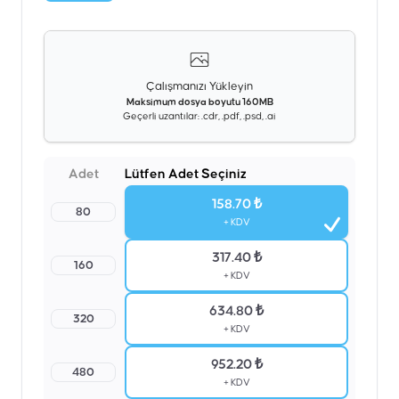
Çalışmanızı Yükleyin
Maksimum dosya boyutu 160MB
Geçerli uzantılar: .cdr, .pdf, .psd, .ai
Adet
Lütfen Adet Seçiniz
158.70 ₺
80
+ KDV
317.40 ₺
160
+ KDV
634.80 ₺
320
+ KDV
952.20 ₺
480
+ KDV