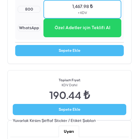
1,467.98 ₺
800
+ KDV
Özel Adetler için Teklifi Al
WhatsApp
Sepete Ekle
Toplam Fiyat
:
KDV Dahil
190.44 ₺
Sepete Ekle
Yuvarlak Kesim Şeffaf Sticker / Etiket
Şablon
Uyarı