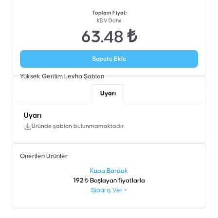
Toplam Fiyat
:
KDV Dahil
63.48 ₺
Sepete Ekle
Yüksek Gerilim Levha
Şablon
Uyarı
Uyarı
Üründe şablon bulunmamaktadır.
Önerilen Ürünler
şen
Kupa Bardak
192 ₺ Başlayan fiyatlarla
Sipariş Ver
>