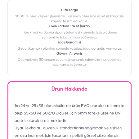
Hızlı Kargo
2000 TL üzeri alışverişlerinizde, Türkiye’nin her iline ücretsiz kargo ile
kapıda teslim ediyoruz.
Kredi Kartına Taksit İmkanı
‎Tüm kredi kartlarına sipariş ödemesi kısmında İyzico ödeme
yöntemi ile taksit imkanı sağlıyoruz.
İade Garantisi
Bizden kaynaklı olan her sorunda koşulsuz iade garantisi veriyoruz.
Güvenli Alışveriş
Ödemelerde 3D secure seçeneği sunarak ödemelerinizi güvende
yapmanızı sağlıyoruz.
Ürün Hakkında
16x24 ve 25x35 olan ölçülerde ürün PVC olarak üretilmekte
olup 35x50 ve 50x70 ölçüleri için 3mm foreks üzerine UV
baskılı olarak üretilmektedir.
Uyarı levhaları, güvenlik standartlarını sağlamak ve riskleri
en aza indirmek için tasarlanmış etkili görsel çözümlerdir.