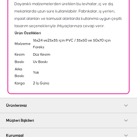
Dayanıklı malzemelerden üretilen bu levhalar, iç ve dış
mekanlarda uzun süre kullanılabilir. Fabrikalar, iş yerleri,
inşaat alanları ve kamusal alanlarda kullanıma uygun çeşitli
tasarım seçenekleriyle ihtiyaçlarınıza cevap verir.
Ürün Özellikleri
16x24 ve25x35 için PVC / 35x50 ve 50x70 için
Malzeme
Foreks
Kesim
Düz Kesim
Baskı
Uv Baskı
Arka
Yok
Baskı
Kargo
2 İş Günü
Ürünlerimiz
Müşteri İlişkileri
Kurumsal