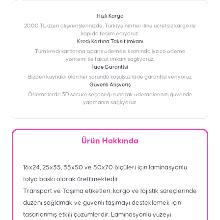
Hızlı Kargo
2000 TL üzeri alışverişlerinizde, Türkiye’nin her iline ücretsiz kargo ile
kapıda teslim ediyoruz.
Kredi Kartına Taksit İmkanı
‎Tüm kredi kartlarına sipariş ödemesi kısmında İyzico ödeme
yöntemi ile taksit imkanı sağlıyoruz.
İade Garantisi
Bizden kaynaklı olan her sorunda koşulsuz iade garantisi veriyoruz.
Güvenli Alışveriş
Ödemelerde 3D secure seçeneği sunarak ödemelerinizi güvende
yapmanızı sağlıyoruz.
Ürün Hakkında
16x24, 25x35, 35x50 ve 50x70 ölçüleri için laminasyonlu
folyo baskı olarak üretilmektedir.
Transport ve Taşıma etiketleri, kargo ve lojistik süreçlerinde
düzeni sağlamak ve güvenli taşımayı desteklemek için
tasarlanmış etkili çözümlerdir. Laminasyonlu yüzeyi