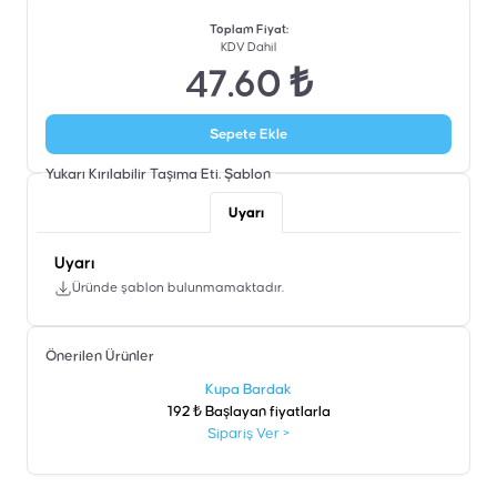
Toplam Fiyat
:
KDV Dahil
47.60 ₺
Sepete Ekle
Yukarı Kırılabilir Taşıma Eti.
Şablon
Uyarı
Uyarı
Üründe şablon bulunmamaktadır.
Önerilen Ürünler
şen
Kupa Bardak
192 ₺ Başlayan fiyatlarla
Sipariş Ver
>