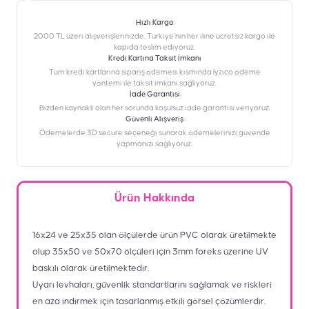
Hızlı Kargo
2000 TL üzeri alışverişlerinizde, Türkiye’nin her iline ücretsiz kargo ile
kapıda teslim ediyoruz.
Kredi Kartına Taksit İmkanı
‎Tüm kredi kartlarına sipariş ödemesi kısmında İyzico ödeme
yöntemi ile taksit imkanı sağlıyoruz.
İade Garantisi
Bizden kaynaklı olan her sorunda koşulsuz iade garantisi veriyoruz.
Güvenli Alışveriş
Ödemelerde 3D secure seçeneği sunarak ödemelerinizi güvende
yapmanızı sağlıyoruz.
Ürün Hakkında
16x24 ve 25x35 olan ölçülerde ürün PVC olarak üretilmekte
olup 35x50 ve 50x70 ölçüleri için 3mm foreks üzerine UV
baskılı olarak üretilmektedir.
Uyarı levhaları, güvenlik standartlarını sağlamak ve riskleri
en aza indirmek için tasarlanmış etkili görsel çözümlerdir.