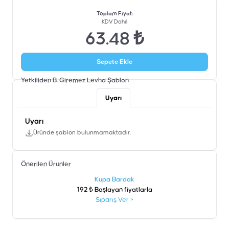
Toplam Fiyat
:
KDV Dahil
63.48 ₺
Sepete Ekle
Yetkiliden B. Giremez Levha
Şablon
Uyarı
Uyarı
Üründe şablon bulunmamaktadır.
Önerilen Ürünler
şen
Kupa Bardak
192 ₺ Başlayan fiyatlarla
Sipariş Ver
>