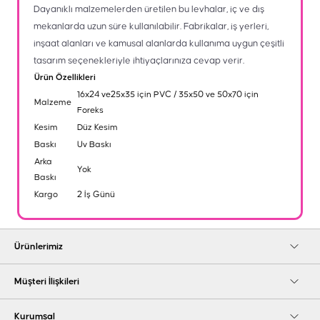
Dayanıklı malzemelerden üretilen bu levhalar, iç ve dış
mekanlarda uzun süre kullanılabilir. Fabrikalar, iş yerleri,
inşaat alanları ve kamusal alanlarda kullanıma uygun çeşitli
tasarım seçenekleriyle ihtiyaçlarınıza cevap verir.
Ürün Özellikleri
16x24 ve25x35 için PVC / 35x50 ve 50x70 için
Malzeme
Foreks
Kesim
Düz Kesim
Baskı
Uv Baskı
Arka
Yok
Baskı
Kargo
2 İş Günü
Ürünlerimiz
Müşteri İlişkileri
Kurumsal