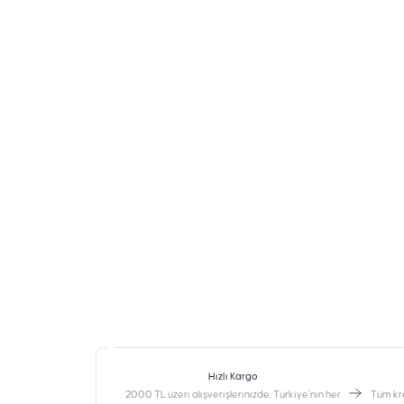
Hızlı Kargo
2000 TL üzeri alışverişlerinizde, Türkiye’nin her
‎Tüm kr