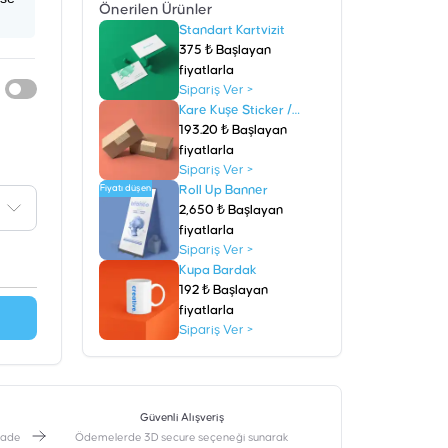
Önerilen Ürünler
Standart Kartvizit
375 ₺ Başlayan
fiyatlarla
Sipariş Ver
>
Kare Kuşe Sticker /
Etiket
193.20 ₺ Başlayan
fiyatlarla
Sipariş Ver
>
Fiyatı düşen
Roll Up Banner
2,650 ₺ Başlayan
fiyatlarla
Sipariş Ver
>
Kupa Bardak
192 ₺ Başlayan
fiyatlarla
Sipariş Ver
>
Güvenli Alışveriş
 iade
Ödemelerde 3D secure seçeneği sunarak