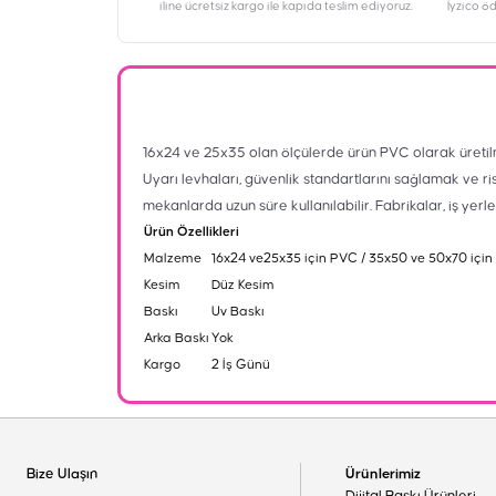
iline ücretsiz kargo ile kapıda teslim ediyoruz.
İyzico ö
16x24 ve 25x35 olan ölçülerde ürün PVC olarak üretil
Uyarı levhaları, güvenlik standartlarını sağlamak ve ri
mekanlarda uzun süre kullanılabilir. Fabrikalar, iş yerl
Ürün Özellikleri
Malzeme
16x24 ve25x35 için PVC / 35x50 ve 50x70 için
Kesim
Düz Kesim
Baskı
Uv Baskı
Arka Baskı
Yok
Kargo
2 İş Günü
Bize Ulaşın
Ürünlerimiz