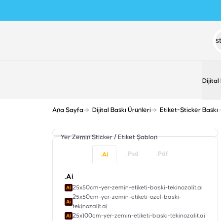
Dijital
Ana Sayfa
Dijital Baskı Ürünleri
Etiket-Sticker Baskı
Yer Zemin Sticker / Etiket
Şablon
.Psd
.Pdf
.Ai
.Ai
25x50cm-yer-zemin-etiketi-baski-tekinozalit.ai
25x50cm-yer-zemin-etiketi-ozel-baski-
tekinozalit.ai
25x100cm-yer-zemin-etiketi-baski-tekinozalit.ai