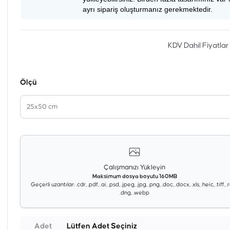
ayrı sipariş oluşturmanız gerekmektedir.
KDV Dahil Fiyatlar
Ölçü
25x50 cm
Çalışmanızı Yükleyin
Maksimum dosya boyutu 160MB
Geçerli uzantılar: .cdr, .pdf, .ai, .psd, .jpeg, .jpg, .png, .doc, .docx, .xls, .heic, .tiff, 
.dng, .webp
Adet
Lütfen Adet Seçiniz