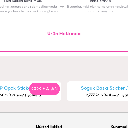
Kredi Kartına Taksit İmkanı
İade Garantisi
edi kartlarına sipariş ödemesi kısmında
Bizden kaynaklı olan her sorunda koşulsuz
deme yöntemi ile taksit imkanı sağlıyoruz.
garantisi veriyoruz.
Ürün Hakkında
P Opak Sticker / Etiket
Soğuk Baskı Sticker /
ÇOK SATAN
60 ₺ Başlayan fiyatlarla
2,777.26 ₺ Başlayan fiyat
Müşteri İlişkileri
Kurumsal