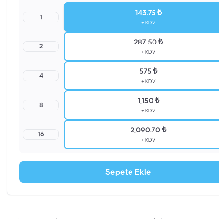
143.75 ₺
1
+ KDV
287.50 ₺
2
+ KDV
575 ₺
4
+ KDV
1,150 ₺
8
+ KDV
2,090.70 ₺
16
+ KDV
Sepete Ekle