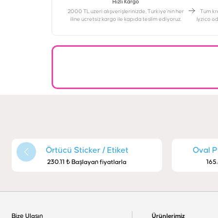
Hızlı Kargo
2000 TL üzeri alışverişlerinizde, Türkiye’nin her
‎Tüm kr
iline ücretsiz kargo ile kapıda teslim ediyoruz.
İyzico ö
Örtücü Sticker / Etiket
Oval P
230.11 ₺ Başlayan fiyatlarla
165.
Bize Ulaşın
Ürünlerimiz