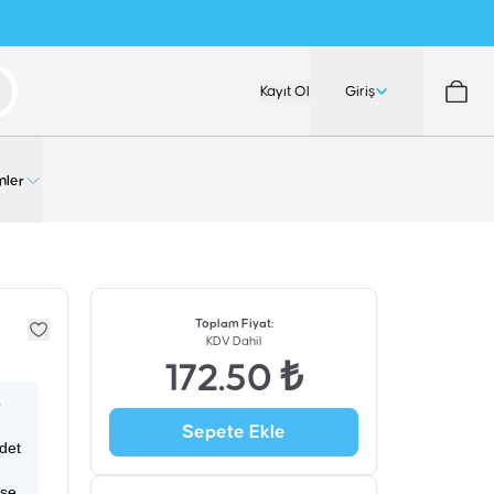
Kayıt Ol
Giriş
nler
Toplam Fiyat
:
KDV Dahil
172.50 ₺
p
Sepete Ekle
adet
ise