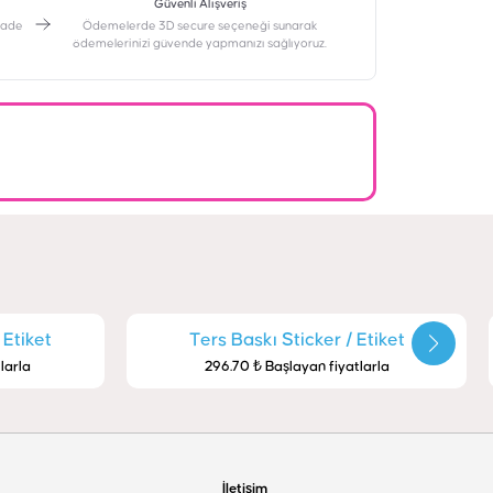
Güvenli Alışveriş
 iade
Ödemelerde 3D secure seçeneği sunarak
ödemelerinizi güvende yapmanızı sağlıyoruz.
 Etiket
Ters Baskı Sticker / Etiket
larla
296.70 ₺ Başlayan fiyatlarla
İletişim