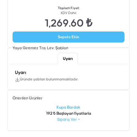
Toplam Fiyat
:
KDV Dahil
1,269.60 ₺
Sepete Ekle
Yaya Giremez Tra. Lev.
Şablon
Uyarı
Uyarı
Üründe şablon bulunmamaktadır.
Önerilen Ürünler
şen
Kupa Bardak
192 ₺ Başlayan fiyatlarla
Sipariş Ver
>