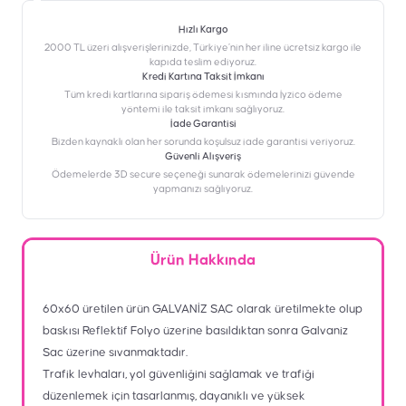
Hızlı Kargo
2000 TL üzeri alışverişlerinizde, Türkiye’nin her iline ücretsiz kargo ile
kapıda teslim ediyoruz.
Kredi Kartına Taksit İmkanı
‎Tüm kredi kartlarına sipariş ödemesi kısmında İyzico ödeme
yöntemi ile taksit imkanı sağlıyoruz.
İade Garantisi
Bizden kaynaklı olan her sorunda koşulsuz iade garantisi veriyoruz.
Güvenli Alışveriş
Ödemelerde 3D secure seçeneği sunarak ödemelerinizi güvende
yapmanızı sağlıyoruz.
Ürün Hakkında
60x60 üretilen ürün GALVANİZ SAC olarak üretilmekte olup
baskısı Reflektif Folyo üzerine basıldıktan sonra Galvaniz
Sac üzerine sıvanmaktadır.
Trafik levhaları, yol güvenliğini sağlamak ve trafiği
düzenlemek için tasarlanmış, dayanıklı ve yüksek