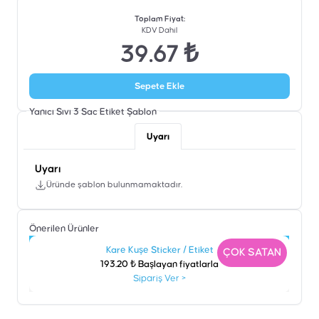
Toplam Fiyat
:
KDV Dahil
39.67 ₺
Sepete Ekle
Yanıcı Sıvı 3 Sac Etiket
Şablon
Uyarı
Uyarı
Üründe şablon bulunmamaktadır.
Önerilen Ürünler
Kare Kuşe Sticker / Etiket
N
ÇOK SATAN
193.20 ₺ Başlayan fiyatlarla
Sipariş Ver
>