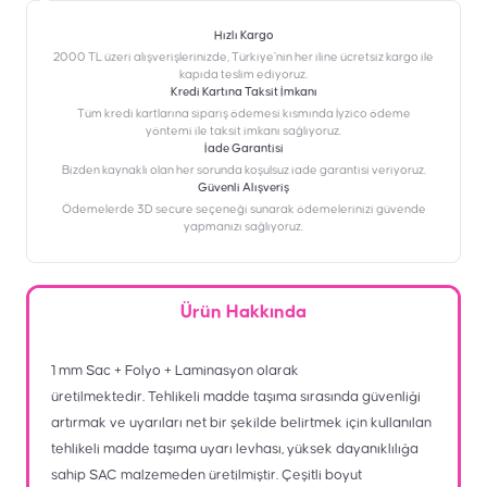
Hızlı Kargo
2000 TL üzeri alışverişlerinizde, Türkiye’nin her iline ücretsiz kargo ile
kapıda teslim ediyoruz.
Kredi Kartına Taksit İmkanı
‎Tüm kredi kartlarına sipariş ödemesi kısmında İyzico ödeme
yöntemi ile taksit imkanı sağlıyoruz.
İade Garantisi
Bizden kaynaklı olan her sorunda koşulsuz iade garantisi veriyoruz.
Güvenli Alışveriş
Ödemelerde 3D secure seçeneği sunarak ödemelerinizi güvende
yapmanızı sağlıyoruz.
Ürün Hakkında
1 mm Sac + Folyo + Laminasyon olarak
üretilmektedir. Tehlikeli madde taşıma sırasında güvenliği
artırmak ve uyarıları net bir şekilde belirtmek için kullanılan
tehlikeli madde taşıma uyarı levhası, yüksek dayanıklılığa
sahip SAC malzemeden üretilmiştir. Çeşitli boyut