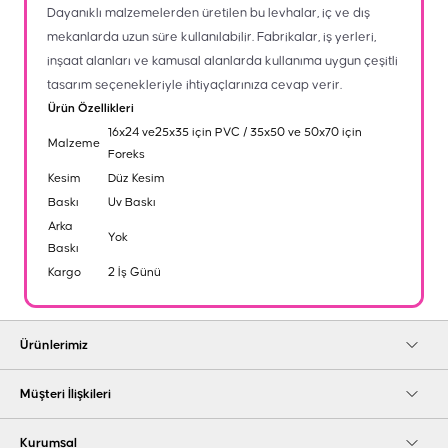
Dayanıklı malzemelerden üretilen bu levhalar, iç ve dış
mekanlarda uzun süre kullanılabilir. Fabrikalar, iş yerleri,
inşaat alanları ve kamusal alanlarda kullanıma uygun çeşitli
tasarım seçenekleriyle ihtiyaçlarınıza cevap verir.
Ürün Özellikleri
16x24 ve25x35 için PVC / 35x50 ve 50x70 için
Malzeme
Foreks
Kesim
Düz Kesim
Baskı
Uv Baskı
Arka
Yok
Baskı
Kargo
2 İş Günü
Ürünlerimiz
Müşteri İlişkileri
Kurumsal