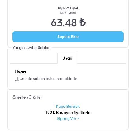
Toplam Fiyat
:
KDV Dahil
63.48 ₺
Sepete Ekle
Yangın Levha
Şablon
Uyarı
Uyarı
Üründe şablon bulunmamaktadır.
Önerilen Ürünler
şen
Kupa Bardak
192 ₺ Başlayan fiyatlarla
Sipariş Ver
>