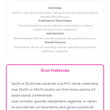
Hızlı Kargo
2000 TL üzeri alışverişlerinizde, Türkiye’nin her iline ücretsiz kargo ile
kapıda teslim ediyoruz.
Kredi Kartına Taksit İmkanı
‎Tüm kredi kartlarına sipariş ödemesi kısmında İyzico ödeme
yöntemi ile taksit imkanı sağlıyoruz.
İade Garantisi
Bizden kaynaklı olan her sorunda koşulsuz iade garantisi veriyoruz.
Güvenli Alışveriş
Ödemelerde 3D secure seçeneği sunarak ödemelerinizi güvende
yapmanızı sağlıyoruz.
Ürün Hakkında
16x24 ve 25x35 olan ölçülerde ürün PVC olarak üretilmekte
olup 35x50 ve 50x70 ölçüleri için 3mm foreks üzerine UV
baskılı olarak üretilmektedir.
Uyarı levhaları, güvenlik standartlarını sağlamak ve riskleri
en aza indirmek için tasarlanmış etkili görsel çözümlerdir.