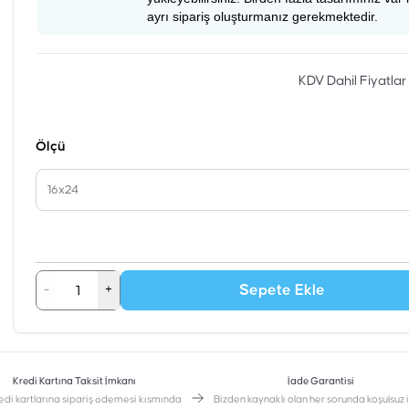
ayrı sipariş oluşturmanız gerekmektedir.
KDV Dahil Fiyatlar
Ölçü
16x24
Sepete Ekle
-
+
Kredi Kartına Taksit İmkanı
İade Garantisi
edi kartlarına sipariş ödemesi kısmında
Bizden kaynaklı olan her sorunda koşulsuz