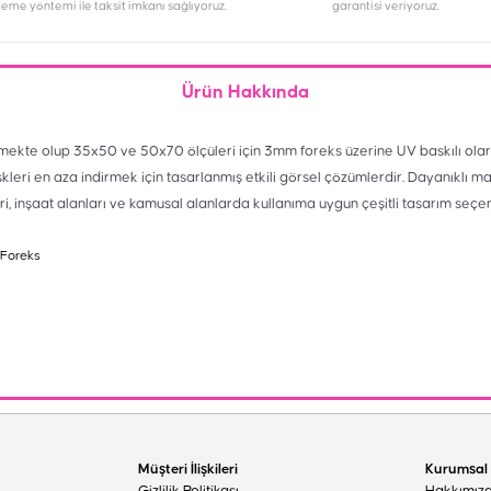
deme yöntemi ile taksit imkanı sağlıyoruz.
garantisi veriyoruz.
Ürün Hakkında
mekte olup 35x50 ve 50x70 ölçüleri için 3mm foreks üzerine UV baskılı olar
skleri en aza indirmek için tasarlanmış etkili görsel çözümlerdir. Dayanıklı m
eri, inşaat alanları ve kamusal alanlarda kullanıma uygun çeşitli tasarım seçe
 Foreks
Müşteri İlişkileri
Kurumsal