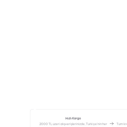
Hızlı Kargo
2000 TL üzeri alışverişlerinizde, Türkiye’nin her
‎Tüm kr