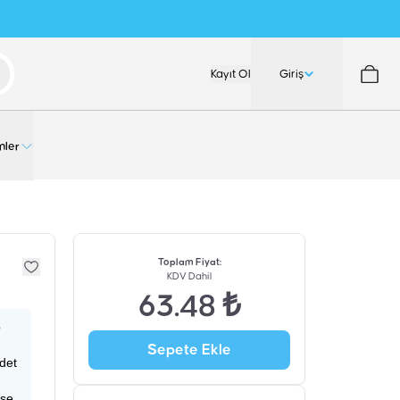
Kayıt Ol
Giriş
nler
Toplam Fiyat
:
KDV Dahil
63.48 ₺
p
Sepete Ekle
adet
ise