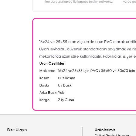
iline ücretsiz kargo ile kapıda teslim ediyoruz.
İyzico ö
16x24 ve 25x35 olan ölçülerde ürün PVC olarak üretil
Uyarı levhaları, güvenlik standartlarını sağlamak ve ri
mekanlarda uzun süre kullanılabilir. Fabrikalar, iş yerl
Ürün Özellikleri
Malzeme
16x24 ve25x35 için PVC / 35x50 ve 50x70 için
Kesim
Düz Kesim
Baskı
Uv Baskı
Arka Baskı
Yok
Kargo
2 İş Günü
Bize Ulaşın
Ürünlerimiz