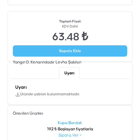
Toplam Fiyat
:
KDV Dahil
63.48 ₺
Sepete Ekle
Yangın D. Kenarındadır Levha
Şablon
Uyarı
Uyarı
Üründe şablon bulunmamaktadır.
Önerilen Ürünler
şen
Kupa Bardak
192 ₺ Başlayan fiyatlarla
Sipariş Ver
>