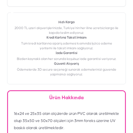
Hızlı Kargo
2000 TL üzeri alışverişlerinizde, Türkiye’nin her iline ücretsiz kargo ile
kapıda teslim ediyoruz.
Kredi Kartına Taksit İmkanı
‎Tüm kredi kartlarına sipariş ödemesi kısmında İyzico ödeme
yöntemi ile taksit imkanı sağlıyoruz.
İade Garantisi
Bizden kaynaklı olan her sorunda koşulsuz iade garantisi veriyoruz.
Güvenli Alışveriş
Ödemelerde 3D secure seçeneği sunarak ödemelerinizi güvende
yapmanızı sağlıyoruz.
Ürün Hakkında
16x24 ve 25x35 olan ölçülerde ürün PVC olarak üretilmekte
olup 35x50 ve 50x70 ölçüleri için 3mm foreks üzerine UV
baskılı olarak üretilmektedir.