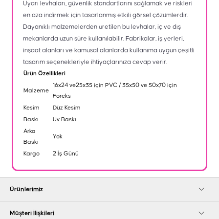
Uyarı levhaları, güvenlik standartlarını sağlamak ve riskleri
en aza indirmek için tasarlanmış etkili görsel çözümlerdir.
Dayanıklı malzemelerden üretilen bu levhalar, iç ve dış
mekanlarda uzun süre kullanılabilir. Fabrikalar, iş yerleri,
inşaat alanları ve kamusal alanlarda kullanıma uygun çeşitli
tasarım seçenekleriyle ihtiyaçlarınıza cevap verir.
Ürün Özellikleri
16x24 ve25x35 için PVC / 35x50 ve 50x70 için
Malzeme
Foreks
Kesim
Düz Kesim
Baskı
Uv Baskı
Arka
Yok
Baskı
Kargo
2 İş Günü
Ürünlerimiz
Müşteri İlişkileri