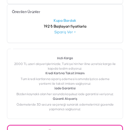
Önerilen Ürünler
şen
Kupa Bardak
192 ₺ Başlayan fiyatlarla
Sipariş Ver
>
Hızlı Kargo
2000 TL üzeri alışverişlerinizde, Türkiye’nin her iline ücretsiz kargo ile
kapıda teslim ediyoruz.
Kredi Kartına Taksit İmkanı
‎Tüm kredi kartlarına sipariş ödemesi kısmında İyzico ödeme
yöntemi ile taksit imkanı sağlıyoruz.
İade Garantisi
Bizden kaynaklı olan her sorunda koşulsuz iade garantisi veriyoruz.
Güvenli Alışveriş
Ödemelerde 3D secure seçeneği sunarak ödemelerinizi güvende
yapmanızı sağlıyoruz.