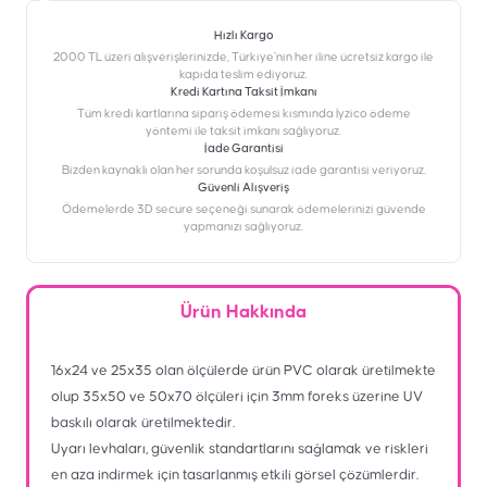
Hızlı Kargo
2000 TL üzeri alışverişlerinizde, Türkiye’nin her iline ücretsiz kargo ile
kapıda teslim ediyoruz.
Kredi Kartına Taksit İmkanı
‎Tüm kredi kartlarına sipariş ödemesi kısmında İyzico ödeme
yöntemi ile taksit imkanı sağlıyoruz.
İade Garantisi
Bizden kaynaklı olan her sorunda koşulsuz iade garantisi veriyoruz.
Güvenli Alışveriş
Ödemelerde 3D secure seçeneği sunarak ödemelerinizi güvende
yapmanızı sağlıyoruz.
Ürün Hakkında
16x24 ve 25x35 olan ölçülerde ürün PVC olarak üretilmekte
olup 35x50 ve 50x70 ölçüleri için 3mm foreks üzerine UV
baskılı olarak üretilmektedir.
Uyarı levhaları, güvenlik standartlarını sağlamak ve riskleri
en aza indirmek için tasarlanmış etkili görsel çözümlerdir.