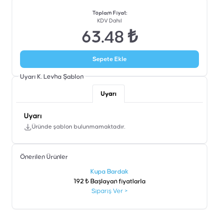
Toplam Fiyat
:
KDV Dahil
63.48 ₺
Sepete Ekle
Uyarı K. Levha
Şablon
Uyarı
Uyarı
Üründe şablon bulunmamaktadır.
Önerilen Ürünler
şen
Kupa Bardak
192 ₺ Başlayan fiyatlarla
Sipariş Ver
>