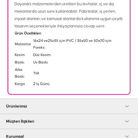
Dayanıklı malzemelerden üretilen bu levhalar, iç ve dış
mekanlarda uzun süre kullanılabilir. Fabrikalar, iş yerleri,
inşaat alanları ve kamusal alanlarda kullanıma uygun çeşitli
tasarım seçenekleriyle ihtiyaçlarınıza cevap verir.
Ürün Özellikleri
16x24 ve25x35 için PVC / 35x50 ve 50x70 için
Malzeme
Foreks
Kesim
Düz Kesim
Baskı
Uv Baskı
Arka
Yok
Baskı
Kargo
2 İş Günü
Ürünlerimiz
Müşteri İlişkileri
Kurumsal