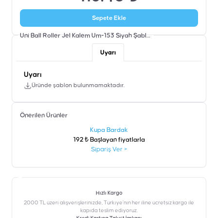
Sepete Ekle
Uni Ball Roller Jel Kalem Um-153 Siyah
Şablon
Uyarı
Uyarı
Üründe şablon bulunmamaktadır.
Önerilen Ürünler
şen
Kupa Bardak
192 ₺ Başlayan fiyatlarla
Sipariş Ver
>
Hızlı Kargo
2000 TL üzeri alışverişlerinizde, Türkiye’nin her iline ücretsiz kargo ile
kapıda teslim ediyoruz.