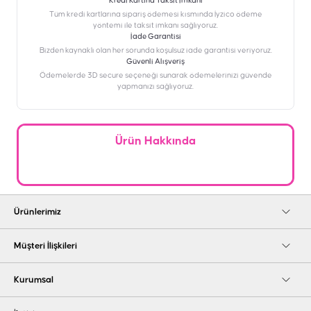
Kredi Kartına Taksit İmkanı
‎Tüm kredi kartlarına sipariş ödemesi kısmında İyzico ödeme
yöntemi ile taksit imkanı sağlıyoruz.
İade Garantisi
Bizden kaynaklı olan her sorunda koşulsuz iade garantisi veriyoruz.
Güvenli Alışveriş
Ödemelerde 3D secure seçeneği sunarak ödemelerinizi güvende
yapmanızı sağlıyoruz.
Ürün Hakkında
Ürünlerimiz
Müşteri İlişkileri
Kurumsal