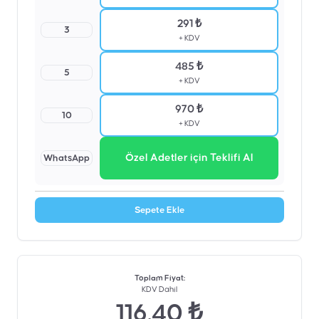
291 ₺
3
+ KDV
485 ₺
5
+ KDV
970 ₺
10
+ KDV
Özel Adetler için Teklifi Al
WhatsApp
Sepete Ekle
Toplam Fiyat
:
KDV Dahil
116.40 ₺