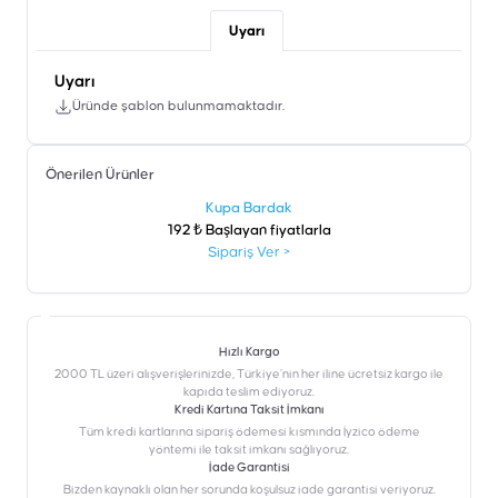
Uyarı
Uyarı
Üründe şablon bulunmamaktadır.
Önerilen Ürünler
şen
Kupa Bardak
192 ₺ Başlayan fiyatlarla
Sipariş Ver
>
Hızlı Kargo
2000 TL üzeri alışverişlerinizde, Türkiye’nin her iline ücretsiz kargo ile
kapıda teslim ediyoruz.
Kredi Kartına Taksit İmkanı
‎Tüm kredi kartlarına sipariş ödemesi kısmında İyzico ödeme
yöntemi ile taksit imkanı sağlıyoruz.
İade Garantisi
Bizden kaynaklı olan her sorunda koşulsuz iade garantisi veriyoruz.