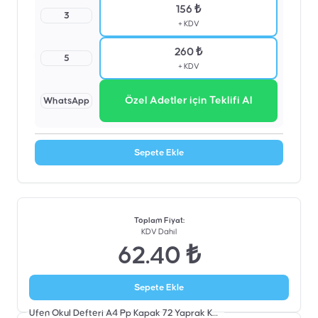
156 ₺
3
+ KDV
260 ₺
5
+ KDV
Özel Adetler için Teklifi Al
WhatsApp
Sepete Ekle
Toplam Fiyat
:
KDV Dahil
62.40 ₺
Sepete Ekle
Ufen Okul Defteri A4 Pp Kapak 72 Yaprak Kareli
Şablon