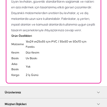
Uyarı levhaları, güvenlik standartlarını sağlamak ve riskleri
en aza indirmek için tasarlanmış etkili görsel çözümlerdir.
Dayanıklı malzemelerden üretilen bu levhalar, iç ve dış
mekanlarda uzun süre kullanılabilir. Fabrikalar, iş yerleri,
inşaat alanları ve kamusal alanlarda kullanıma uygun çeşitli
tasarım seçenekleriyle ihtiyaçlarınıza cevap verir.
Ürün Özellikleri
16x24 ve25x35 için PVC / 35x50 ve 50x70 için
Malzeme
Foreks
Kesim
Düz Kesim
Baskı
Uv Baskı
Arka
Yok
Baskı
Kargo
2 İş Günü
Ürünlerimiz
Müşteri İlişkileri