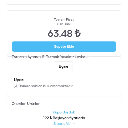
Toplam Fiyat
:
KDV Dahil
63.48 ₺
Sepete Ekle
Tornanın Aynasını E. Tutmak Yasaktır Levha
Şablon
Uyarı
Uyarı
Üründe şablon bulunmamaktadır.
Önerilen Ürünler
şen
Kupa Bardak
192 ₺ Başlayan fiyatlarla
Sipariş Ver
>