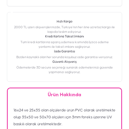
Hızlı Kargo
2000 TL üzeri alışverişlerinizde, Türkiye’nin her iline ücretsiz kargo ile
kapıda teslim ediyoruz.
Kredi Kartına Taksit İmkanı
‎Tüm kredi kartlarına sipariş ödemesi kısmında İyzico ödeme
yöntemi ile taksit imkanı sağlıyoruz.
İade Garantisi
Bizden kaynaklı olan her sorunda koşulsuz iade garantisi veriyoruz.
Güvenli Alışveriş
Ödemelerde 3D secure seçeneği sunarak ödemelerinizi güvende
yapmanızı sağlıyoruz.
Ürün Hakkında
16x24 ve 25x35 olan ölçülerde ürün PVC olarak üretilmekte
olup 35x50 ve 50x70 ölçüleri için 3mm foreks üzerine UV
baskılı olarak üretilmektedir.