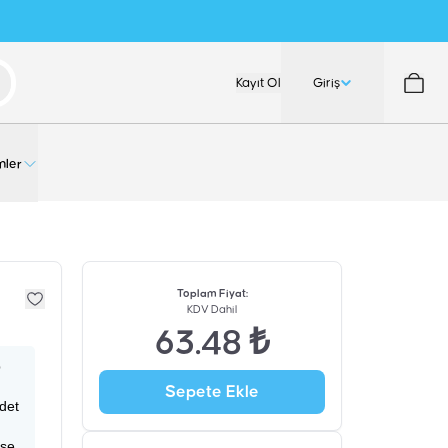
Kayıt Ol
Giriş
nler
Toplam Fiyat
:
KDV Dahil
63.48 ₺
p
Sepete Ekle
adet
ise