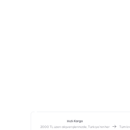
Hızlı Kargo
2000 TL üzeri alışverişlerinizde, Türkiye’nin her
‎Tüm kr