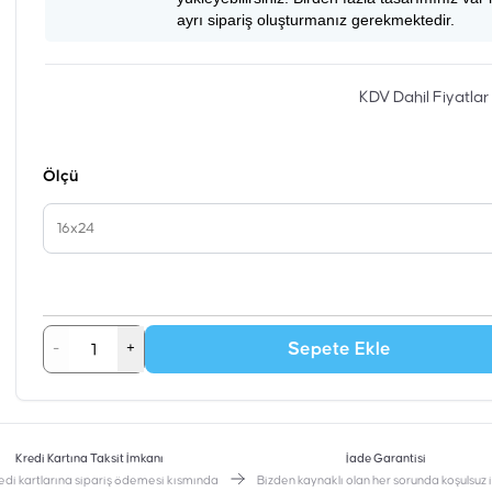
ayrı sipariş oluşturmanız gerekmektedir.
KDV Dahil Fiyatlar
Ölçü
16x24
Sepete Ekle
-
+
Kredi Kartına Taksit İmkanı
İade Garantisi
edi kartlarına sipariş ödemesi kısmında
Bizden kaynaklı olan her sorunda koşulsuz