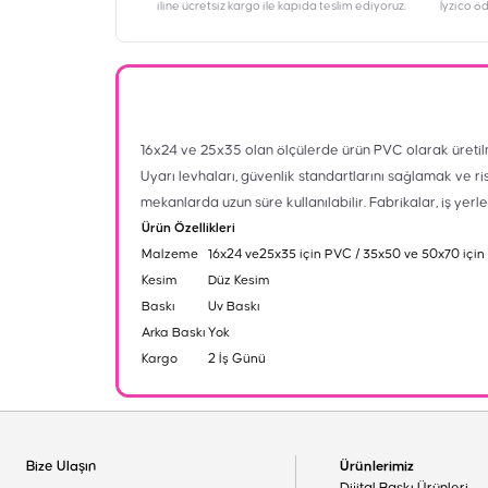
iline ücretsiz kargo ile kapıda teslim ediyoruz.
İyzico ö
16x24 ve 25x35 olan ölçülerde ürün PVC olarak üretil
Uyarı levhaları, güvenlik standartlarını sağlamak ve ri
mekanlarda uzun süre kullanılabilir. Fabrikalar, iş yerl
Ürün Özellikleri
Malzeme
16x24 ve25x35 için PVC / 35x50 ve 50x70 için
Kesim
Düz Kesim
Baskı
Uv Baskı
Arka Baskı
Yok
Kargo
2 İş Günü
Bize Ulaşın
Ürünlerimiz