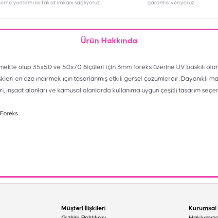
deme yöntemi ile taksit imkanı sağlıyoruz.
garantisi veriyoruz.
Ürün Hakkında
mekte olup 35x50 ve 50x70 ölçüleri için 3mm foreks üzerine UV baskılı olar
skleri en aza indirmek için tasarlanmış etkili görsel çözümlerdir. Dayanıklı m
eri, inşaat alanları ve kamusal alanlarda kullanıma uygun çeşitli tasarım seçe
 Foreks
Müşteri İlişkileri
Kurumsal