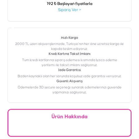
192 ₺ Başlayan fiyatlarla
Sipariş Ver
>
Hızlı Kargo
2000 TL üzeri alışverişlerinizde, Türkiye’nin her iline ücretsiz kargo ile
kapıda teslim ediyoruz.
Kredi Kartına Taksit İmkanı
‎Tüm kredi kartlarına sipariş ödemesi kısmında İyzico ödeme
yöntemi ile taksit imkanı sağlıyoruz.
İade Garantisi
Bizden kaynaklı olan her sorunda koşulsuz iade garantisi veriyoruz.
Güvenli Alışveriş
Ödemelerde 3D secure seçeneği sunarak ödemelerinizi güvende
yapmanızı sağlıyoruz.
Ürün Hakkında