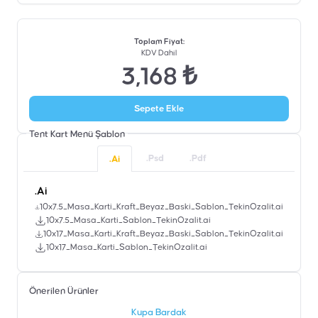
Toplam Fiyat
:
KDV Dahil
3,168 ₺
Sepete Ekle
Tent Kart Menü
Şablon
.Psd
.Pdf
.Ai
.Ai
10x7.5_Masa_Karti_Kraft_Beyaz_Baski_Sablon_TekinOzalit.ai
10x7.5_Masa_Karti_Sablon_TekinOzalit.ai
10x17_Masa_Karti_Kraft_Beyaz_Baski_Sablon_TekinOzalit.ai
10x17_Masa_Karti_Sablon_TekinOzalit.ai
Önerilen Ürünler
şen
Kupa Bardak