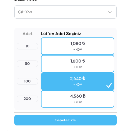
Çift Yön
Adet
Lütfen Adet Seçiniz
1,080 ₺
10
+ KDV
1,800 ₺
50
+ KDV
2,640 ₺
100
+ KDV
4,560 ₺
200
+ KDV
Sepete Ekle