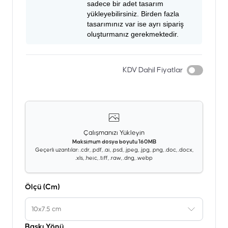
sadece bir adet tasarım
yükleyebilirsiniz. Birden fazla
tasarımınız var ise ayrı sipariş
oluşturmanız gerekmektedir.
KDV Dahil Fiyatlar
Çalışmanızı Yükleyin
Maksimum dosya boyutu 160MB
Geçerli uzantılar: .cdr, .pdf, .ai, .psd, .jpeg, .jpg, .png, .doc, .docx,
.xls, .heic, .tiff, .raw, .dng, .webp
Ölçü (Cm)
10x7.5 cm
Baskı Yönü