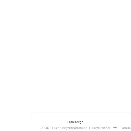
Hızlı Kargo
2000 TL üzeri alışverişlerinizde, Türkiye’nin her
‎Tüm kr