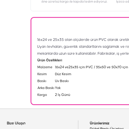
iline ücretsiz kargo ile kapıda teslim ediyoruz.
İyzico ö
16x24 ve 25x35 olan ölçülerde ürün PVC olarak üretil
Uyarı levhaları, güvenlik standartlarını sağlamak ve ri
mekanlarda uzun süre kullanılabilir. Fabrikalar, iş yerl
Ürün Özellikleri
Malzeme
16x24 ve25x35 için PVC / 35x50 ve 50x70 için
Kesim
Düz Kesim
Baskı
Uv Baskı
Arka Baskı
Yok
Kargo
2 İş Günü
Bize Ulaşın
Ürünlerimiz