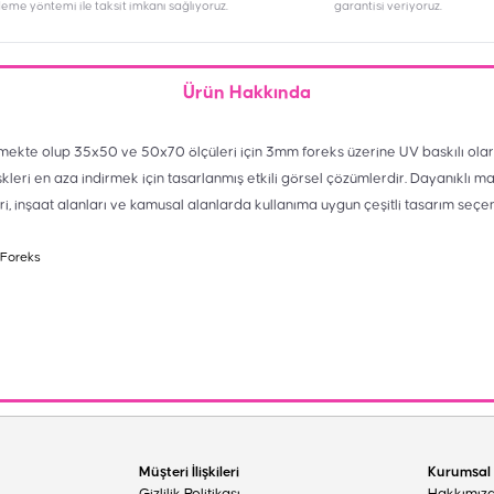
deme yöntemi ile taksit imkanı sağlıyoruz.
garantisi veriyoruz.
Ürün Hakkında
mekte olup 35x50 ve 50x70 ölçüleri için 3mm foreks üzerine UV baskılı olar
skleri en aza indirmek için tasarlanmış etkili görsel çözümlerdir. Dayanıklı m
eri, inşaat alanları ve kamusal alanlarda kullanıma uygun çeşitli tasarım seçe
 Foreks
Müşteri İlişkileri
Kurumsal