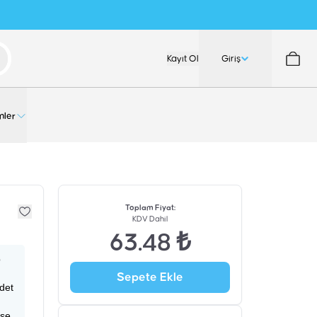
Kayıt Ol
Giriş
nler
Toplam Fiyat
:
KDV Dahil
63.48 ₺
p
Sepete Ekle
adet
ise