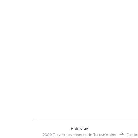
Hızlı Kargo
2000 TL üzeri alışverişlerinizde, Türkiye’nin her
‎Tüm kr