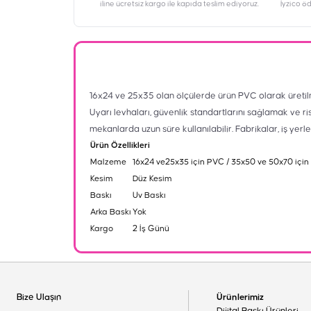
iline ücretsiz kargo ile kapıda teslim ediyoruz.
İyzico ö
16x24 ve 25x35 olan ölçülerde ürün PVC olarak üretil
Uyarı levhaları, güvenlik standartlarını sağlamak ve ri
mekanlarda uzun süre kullanılabilir. Fabrikalar, iş yerl
Ürün Özellikleri
Malzeme
16x24 ve25x35 için PVC / 35x50 ve 50x70 için
Kesim
Düz Kesim
Baskı
Uv Baskı
Arka Baskı
Yok
Kargo
2 İş Günü
Bize Ulaşın
Ürünlerimiz