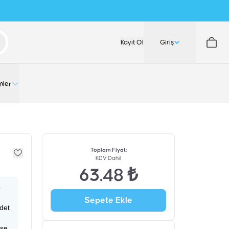
Kayıt Ol
Giriş
nler
Toplam Fiyat
:
KDV Dahil
63.48 ₺
p
Sepete Ekle
adet
ise