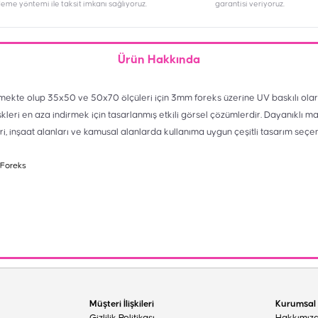
deme yöntemi ile taksit imkanı sağlıyoruz.
garantisi veriyoruz.
Ürün Hakkında
mekte olup 35x50 ve 50x70 ölçüleri için 3mm foreks üzerine UV baskılı olar
skleri en aza indirmek için tasarlanmış etkili görsel çözümlerdir. Dayanıklı m
eri, inşaat alanları ve kamusal alanlarda kullanıma uygun çeşitli tasarım seçe
 Foreks
Müşteri İlişkileri
Kurumsal