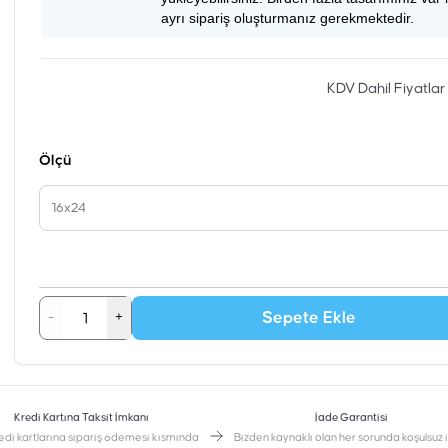
ayrı sipariş oluşturmanız gerekmektedir.
KDV Dahil Fiyatlar
Ölçü
16x24
Sepete Ekle
-
+
Kredi Kartına Taksit İmkanı
İade Garantisi
edi kartlarına sipariş ödemesi kısmında
Bizden kaynaklı olan her sorunda koşulsuz