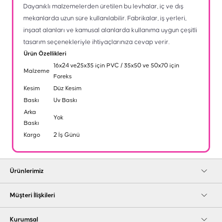
Dayanıklı malzemelerden üretilen bu levhalar, iç ve dış
mekanlarda uzun süre kullanılabilir. Fabrikalar, iş yerleri,
inşaat alanları ve kamusal alanlarda kullanıma uygun çeşitli
tasarım seçenekleriyle ihtiyaçlarınıza cevap verir.
Ürün Özellikleri
16x24 ve25x35 için PVC / 35x50 ve 50x70 için
Malzeme
Foreks
Kesim
Düz Kesim
Baskı
Uv Baskı
Arka
Yok
Baskı
Kargo
2 İş Günü
Ürünlerimiz
Müşteri İlişkileri
Kurumsal