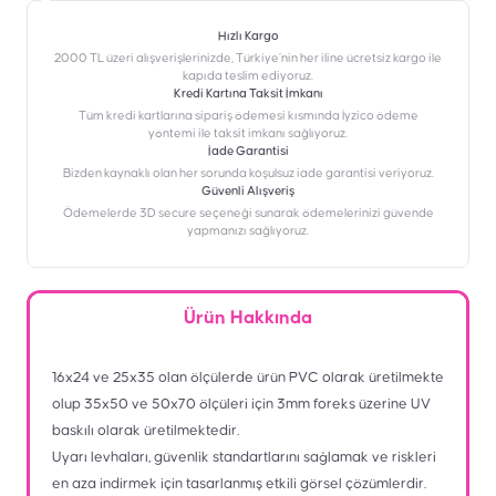
Hızlı Kargo
2000 TL üzeri alışverişlerinizde, Türkiye’nin her iline ücretsiz kargo ile
kapıda teslim ediyoruz.
Kredi Kartına Taksit İmkanı
‎Tüm kredi kartlarına sipariş ödemesi kısmında İyzico ödeme
yöntemi ile taksit imkanı sağlıyoruz.
İade Garantisi
Bizden kaynaklı olan her sorunda koşulsuz iade garantisi veriyoruz.
Güvenli Alışveriş
Ödemelerde 3D secure seçeneği sunarak ödemelerinizi güvende
yapmanızı sağlıyoruz.
Ürün Hakkında
16x24 ve 25x35 olan ölçülerde ürün PVC olarak üretilmekte
olup 35x50 ve 50x70 ölçüleri için 3mm foreks üzerine UV
baskılı olarak üretilmektedir.
Uyarı levhaları, güvenlik standartlarını sağlamak ve riskleri
en aza indirmek için tasarlanmış etkili görsel çözümlerdir.