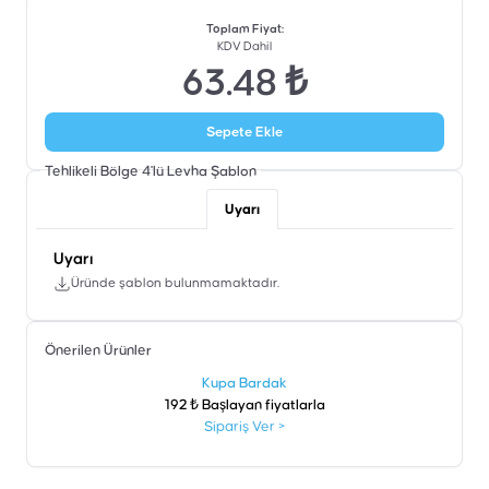
Toplam Fiyat
:
KDV Dahil
63.48 ₺
Sepete Ekle
Tehlikeli Bölge 4'lü Levha
Şablon
Uyarı
Uyarı
Üründe şablon bulunmamaktadır.
Önerilen Ürünler
şen
Kupa Bardak
192 ₺ Başlayan fiyatlarla
Sipariş Ver
>