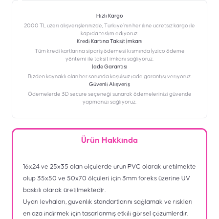
Hızlı Kargo
2000 TL üzeri alışverişlerinizde, Türkiye’nin her iline ücretsiz kargo ile
kapıda teslim ediyoruz.
Kredi Kartına Taksit İmkanı
‎Tüm kredi kartlarına sipariş ödemesi kısmında İyzico ödeme
yöntemi ile taksit imkanı sağlıyoruz.
İade Garantisi
Bizden kaynaklı olan her sorunda koşulsuz iade garantisi veriyoruz.
Güvenli Alışveriş
Ödemelerde 3D secure seçeneği sunarak ödemelerinizi güvende
yapmanızı sağlıyoruz.
Ürün Hakkında
16x24 ve 25x35 olan ölçülerde ürün PVC olarak üretilmekte
olup 35x50 ve 50x70 ölçüleri için 3mm foreks üzerine UV
baskılı olarak üretilmektedir.
Uyarı levhaları, güvenlik standartlarını sağlamak ve riskleri
en aza indirmek için tasarlanmış etkili görsel çözümlerdir.