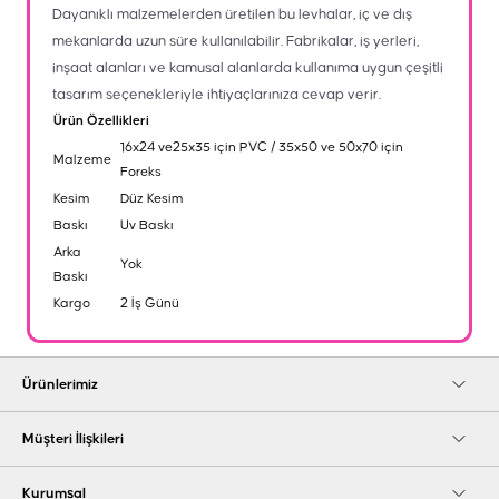
Dayanıklı malzemelerden üretilen bu levhalar, iç ve dış
mekanlarda uzun süre kullanılabilir. Fabrikalar, iş yerleri,
inşaat alanları ve kamusal alanlarda kullanıma uygun çeşitli
tasarım seçenekleriyle ihtiyaçlarınıza cevap verir.
Ürün Özellikleri
16x24 ve25x35 için PVC / 35x50 ve 50x70 için
Malzeme
Foreks
Kesim
Düz Kesim
Baskı
Uv Baskı
Arka
Yok
Baskı
Kargo
2 İş Günü
Ürünlerimiz
Müşteri İlişkileri
Kurumsal