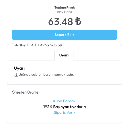
Toplam Fiyat
:
KDV Dahil
63.48 ₺
Sepete Ekle
Talaşları Elle T. Levha
Şablon
Uyarı
Uyarı
Üründe şablon bulunmamaktadır.
Önerilen Ürünler
şen
Kupa Bardak
192 ₺ Başlayan fiyatlarla
Sipariş Ver
>