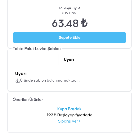
Toplam Fiyat
:
KDV Dahil
63.48 ₺
Sepete Ekle
Tahta Palet Levha
Şablon
Uyarı
Uyarı
Üründe şablon bulunmamaktadır.
Önerilen Ürünler
şen
Kupa Bardak
192 ₺ Başlayan fiyatlarla
Sipariş Ver
>