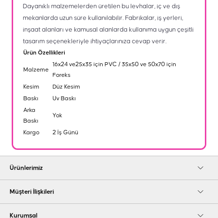
Dayanıklı malzemelerden üretilen bu levhalar, iç ve dış
mekanlarda uzun süre kullanılabilir. Fabrikalar, iş yerleri,
inşaat alanları ve kamusal alanlarda kullanıma uygun çeşitli
tasarım seçenekleriyle ihtiyaçlarınıza cevap verir.
Ürün Özellikleri
16x24 ve25x35 için PVC / 35x50 ve 50x70 için
Malzeme
Foreks
Kesim
Düz Kesim
Baskı
Uv Baskı
Arka
Yok
Baskı
Kargo
2 İş Günü
Ürünlerimiz
Müşteri İlişkileri
Kurumsal