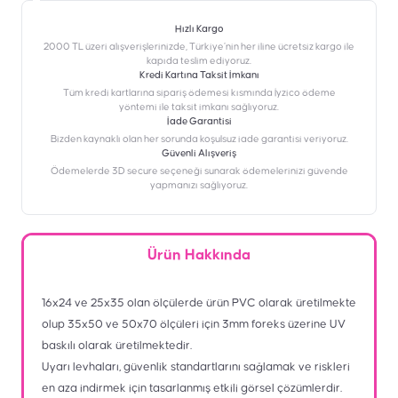
Hızlı Kargo
2000 TL üzeri alışverişlerinizde, Türkiye’nin her iline ücretsiz kargo ile
kapıda teslim ediyoruz.
Kredi Kartına Taksit İmkanı
‎Tüm kredi kartlarına sipariş ödemesi kısmında İyzico ödeme
yöntemi ile taksit imkanı sağlıyoruz.
İade Garantisi
Bizden kaynaklı olan her sorunda koşulsuz iade garantisi veriyoruz.
Güvenli Alışveriş
Ödemelerde 3D secure seçeneği sunarak ödemelerinizi güvende
yapmanızı sağlıyoruz.
Ürün Hakkında
16x24 ve 25x35 olan ölçülerde ürün PVC olarak üretilmekte
olup 35x50 ve 50x70 ölçüleri için 3mm foreks üzerine UV
baskılı olarak üretilmektedir.
Uyarı levhaları, güvenlik standartlarını sağlamak ve riskleri
en aza indirmek için tasarlanmış etkili görsel çözümlerdir.