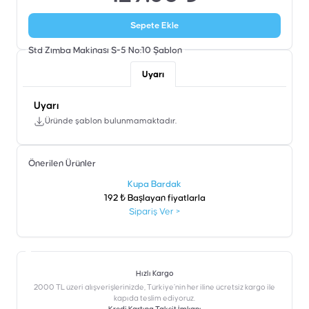
Sepete Ekle
Std Zımba Makinası S-5 No:10
Şablon
Uyarı
Uyarı
Üründe şablon bulunmamaktadır.
Önerilen Ürünler
şen
Kupa Bardak
192 ₺ Başlayan fiyatlarla
Sipariş Ver
>
Hızlı Kargo
2000 TL üzeri alışverişlerinizde, Türkiye’nin her iline ücretsiz kargo ile
kapıda teslim ediyoruz.