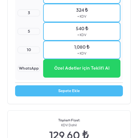
324 ₺
3
+ KDV
540 ₺
5
+ KDV
1,080 ₺
10
+ KDV
Özel Adetler için Teklifi Al
WhatsApp
Sepete Ekle
Toplam Fiyat
:
KDV Dahil
129.60 ₺