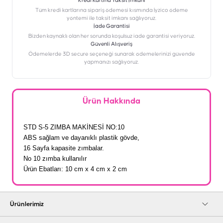
Kredi Kartına Taksit İmkanı
‎Tüm kredi kartlarına sipariş ödemesi kısmında İyzico ödeme
yöntemi ile taksit imkanı sağlıyoruz.
İade Garantisi
Bizden kaynaklı olan her sorunda koşulsuz iade garantisi veriyoruz.
Güvenli Alışveriş
Ödemelerde 3D secure seçeneği sunarak ödemelerinizi güvende
yapmanızı sağlıyoruz.
Ürün Hakkında
STD S-5 ZIMBA MAKİNESİ NO:10
ABS sağlam ve dayanıklı plastik gövde,
16 Sayfa kapasite zımbalar.
No 10 zımba kullanılır
Ürün Ebatları: 10 cm x 4 cm x 2 cm
Ürünlerimiz