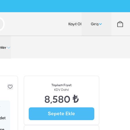
Kayıt Ol
Giriş
nler
Toplam Fiyat
:
KDV Dahil
8,580 ₺
p
Sepete Ekle
adet
ise