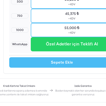
500
+ KDV
45,375 ₺
750
+ KDV
55,000 ₺
1000
+ KDV
Özel Adetler için Teklifi Al
WhatsApp
Sepete Ekle
Kredi Kartına Taksit İmkanı
İade Garantisi
edi kartlarına sipariş ödemesi kısmında
Bizden kaynaklı olan her sorunda koşulsuz
deme yöntemi ile taksit imkanı sağlıyoruz.
garantisi veriyoruz.