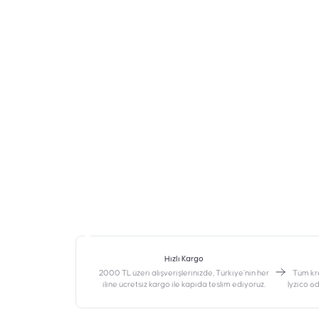
Hızlı Kargo
2000 TL üzeri alışverişlerinizde, Türkiye’nin her
‎Tüm kr
iline ücretsiz kargo ile kapıda teslim ediyoruz.
İyzico ö