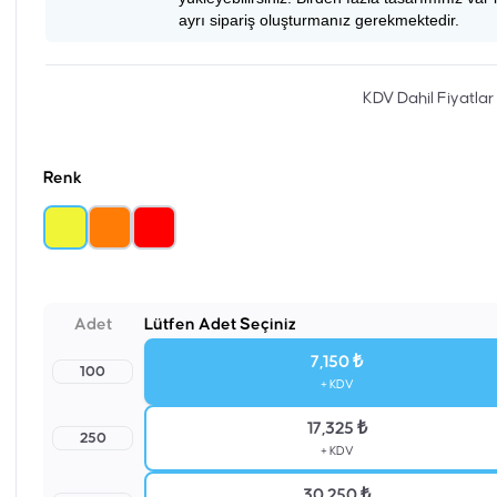
ayrı sipariş oluşturmanız gerekmektedir.
KDV Dahil Fiyatlar
Renk
Adet
Lütfen Adet Seçiniz
7,150 ₺
100
+ KDV
17,325 ₺
250
+ KDV
30,250 ₺