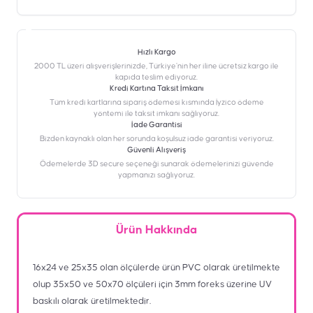
Hızlı Kargo
2000 TL üzeri alışverişlerinizde, Türkiye’nin her iline ücretsiz kargo ile
kapıda teslim ediyoruz.
Kredi Kartına Taksit İmkanı
‎Tüm kredi kartlarına sipariş ödemesi kısmında İyzico ödeme
yöntemi ile taksit imkanı sağlıyoruz.
İade Garantisi
Bizden kaynaklı olan her sorunda koşulsuz iade garantisi veriyoruz.
Güvenli Alışveriş
Ödemelerde 3D secure seçeneği sunarak ödemelerinizi güvende
yapmanızı sağlıyoruz.
Ürün Hakkında
16x24 ve 25x35 olan ölçülerde ürün PVC olarak üretilmekte
olup 35x50 ve 50x70 ölçüleri için 3mm foreks üzerine UV
baskılı olarak üretilmektedir.