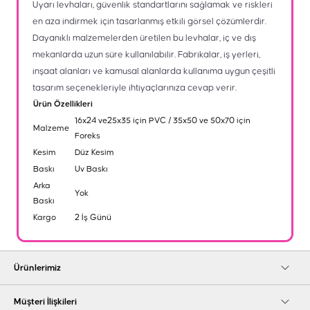
Uyarı levhaları, güvenlik standartlarını sağlamak ve riskleri
en aza indirmek için tasarlanmış etkili görsel çözümlerdir.
Dayanıklı malzemelerden üretilen bu levhalar, iç ve dış
mekanlarda uzun süre kullanılabilir. Fabrikalar, iş yerleri,
inşaat alanları ve kamusal alanlarda kullanıma uygun çeşitli
tasarım seçenekleriyle ihtiyaçlarınıza cevap verir.
Ürün Özellikleri
16x24 ve25x35 için PVC / 35x50 ve 50x70 için
Malzeme
Foreks
Kesim
Düz Kesim
Baskı
Uv Baskı
Arka
Yok
Baskı
Kargo
2 İş Günü
Ürünlerimiz
Müşteri İlişkileri