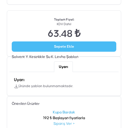
Toplam Fiyat
:
KDV Dahil
63.48 ₺
Sepete Ekle
Solvent Y. Kesinlikle Su K. Levha
Şablon
Uyarı
Uyarı
Üründe şablon bulunmamaktadır.
Önerilen Ürünler
şen
Kupa Bardak
192 ₺ Başlayan fiyatlarla
Sipariş Ver
>