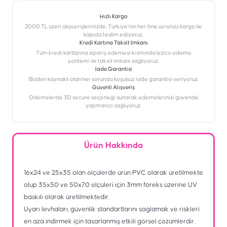
Hızlı Kargo
2000 TL üzeri alışverişlerinizde, Türkiye’nin her iline ücretsiz kargo ile
kapıda teslim ediyoruz.
Kredi Kartına Taksit İmkanı
‎Tüm kredi kartlarına sipariş ödemesi kısmında İyzico ödeme
yöntemi ile taksit imkanı sağlıyoruz.
İade Garantisi
Bizden kaynaklı olan her sorunda koşulsuz iade garantisi veriyoruz.
Güvenli Alışveriş
Ödemelerde 3D secure seçeneği sunarak ödemelerinizi güvende
yapmanızı sağlıyoruz.
Ürün Hakkında
16x24 ve 25x35 olan ölçülerde ürün PVC olarak üretilmekte
olup 35x50 ve 50x70 ölçüleri için 3mm foreks üzerine UV
baskılı olarak üretilmektedir.
Uyarı levhaları, güvenlik standartlarını sağlamak ve riskleri
en aza indirmek için tasarlanmış etkili görsel çözümlerdir.