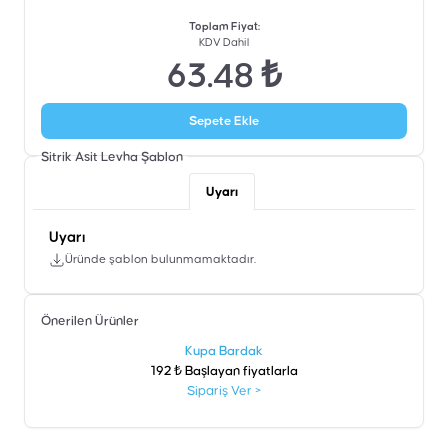
Toplam Fiyat
:
KDV Dahil
63.48 ₺
Sepete Ekle
Sitrik Asit Levha
Şablon
Uyarı
Uyarı
Üründe şablon bulunmamaktadır.
Önerilen Ürünler
şen
Kupa Bardak
192 ₺ Başlayan fiyatlarla
Sipariş Ver
>