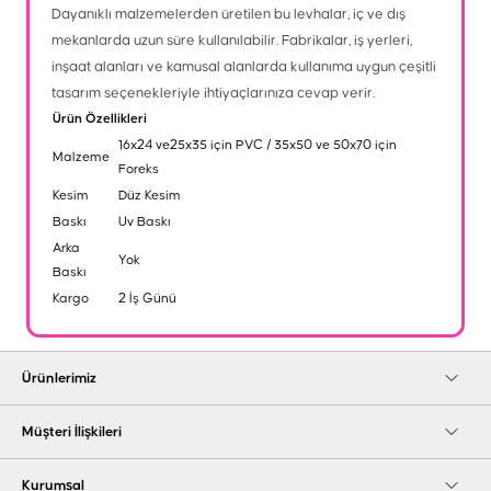
Dayanıklı malzemelerden üretilen bu levhalar, iç ve dış
mekanlarda uzun süre kullanılabilir. Fabrikalar, iş yerleri,
inşaat alanları ve kamusal alanlarda kullanıma uygun çeşitli
tasarım seçenekleriyle ihtiyaçlarınıza cevap verir.
Ürün Özellikleri
16x24 ve25x35 için PVC / 35x50 ve 50x70 için
Malzeme
Foreks
Kesim
Düz Kesim
Baskı
Uv Baskı
Arka
Yok
Baskı
Kargo
2 İş Günü
Ürünlerimiz
Müşteri İlişkileri
Kurumsal