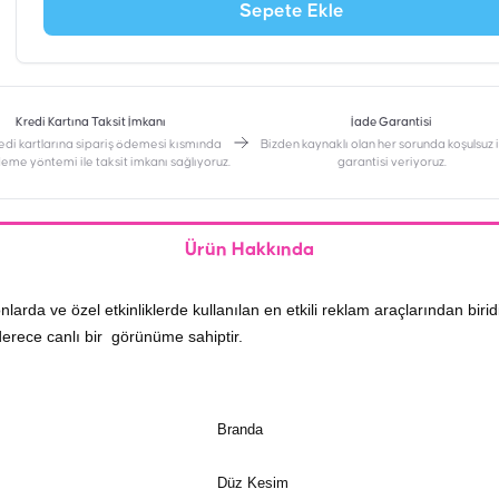
Sepete Ekle
Kredi Kartına Taksit İmkanı
İade Garantisi
edi kartlarına sipariş ödemesi kısmında
Bizden kaynaklı olan her sorunda koşulsuz
deme yöntemi ile taksit imkanı sağlıyoruz.
garantisi veriyoruz.
Ürün Hakkında
larda ve özel etkinliklerde kullanılan en etkili reklam araçlarından biridi
derece canlı bir görünüme sahiptir.
Branda
Düz Kesim