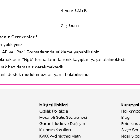
4 Renk CMYK
2 İş Günü
meniz Gerekenler !
 yükleyiniz.
“Ai” ve “Psd” Formatlarında yükleme yapabilirsiniz.
mektedir. “Rgb” formatlarında renk kayıpları yaşanabilmektedir.
larak hazırlamanız gerekmektedir.
 canlı destek modülümüzden yanıt bulabilirsiniz
Müşteri İlişkileri
Kurumsal
Gizlilik Politikası
Hakkımız
Mesafeli Satış Sözleşmesi
Blog
Garanti, İade ve Değişim
Referansl
Kullanım Koşulları
Sıkça Sor
KVKK Aydınlatma Metni
Nasıl Sipa