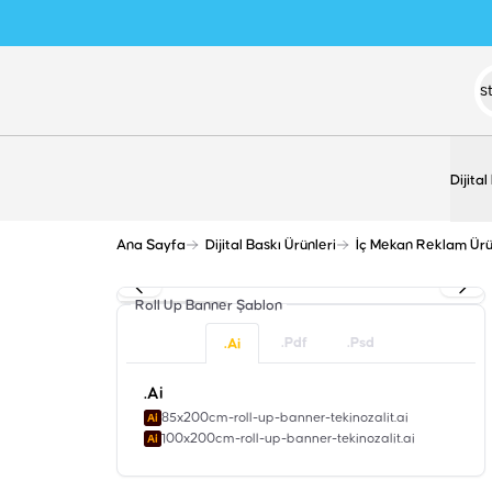
Dijital
Ana Sayfa
Dijital Baskı Ürünleri
İç Mekan Reklam Ürü
Roll Up Banner
Şablon
.Pdf
.Psd
.Ai
.Ai
85x200cm-roll-up-banner-tekinozalit.ai
100x200cm-roll-up-banner-tekinozalit.ai