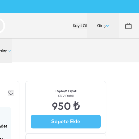
Kayıt Ol
Giriş
nler
Toplam Fiyat
:
KDV Dahil
950 ₺
p
Sepete Ekle
adet
ise