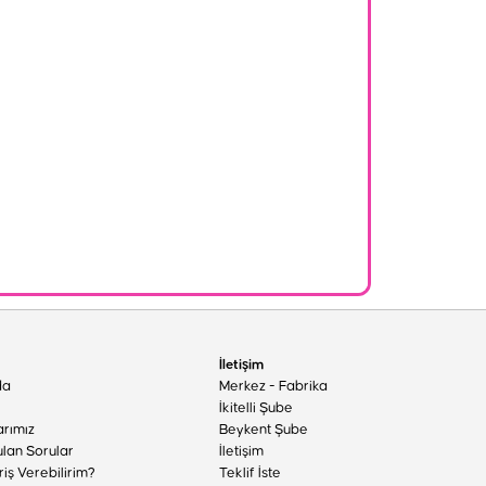
İletişim
da
Merkez - Fabrika
İkitelli Şube
arımız
Beykent Şube
ulan Sorular
İletişim
riş Verebilirim?
Teklif İste