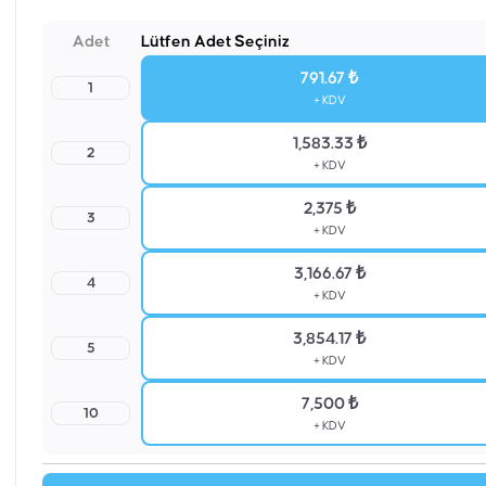
Adet
Lütfen Adet Seçiniz
791.67 ₺
1
+ KDV
1,583.33 ₺
2
+ KDV
2,375 ₺
3
+ KDV
3,166.67 ₺
4
+ KDV
3,854.17 ₺
5
+ KDV
7,500 ₺
10
+ KDV