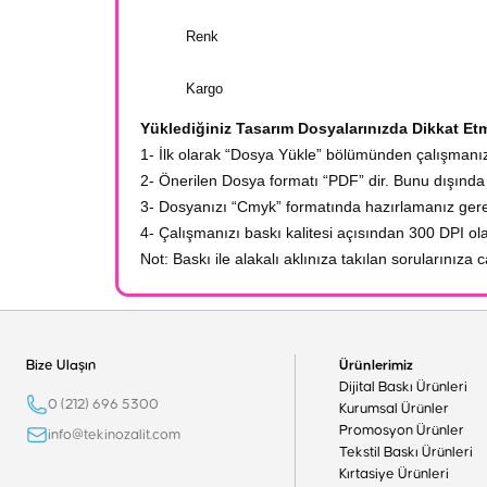
Renk
Kargo
Yüklediğiniz Tasarım Dosyalarınızda Dikkat Et
1- İlk olarak “Dosya Yükle” bölümünden çalışmanızı
2- Önerilen Dosya formatı “PDF” dir. Bunu dışında 
3- Dosyanızı “Cmyk” formatında hazırlamanız gerek
4- Çalışmanızı baskı kalitesi açısından 300 DPI o
Not: Baskı ile alakalı aklınıza takılan sorularınıza
Bize Ulaşın
Ürünlerimiz
Dijital Baskı Ürünleri
0 (212) 696 5300
Kurumsal Ürünler
Promosyon Ürünler
info@tekinozalit.com
Tekstil Baskı Ürünleri
Kırtasiye Ürünleri