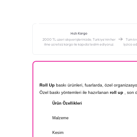
Hızlı Kargo
2000 TL üzeri alışverişlerinizde, Türkiye’nin her
‎Tüm kr
iline ücretsiz kargo ile kapıda teslim ediyoruz.
İyzico ö
Roll Up
baskı ürünleri, fuarlarda, özel organizasyon
Özel baskı yöntemleri ile hazırlanan
roll up
, son 
Ürün Özellikleri
Malzeme
Kesim