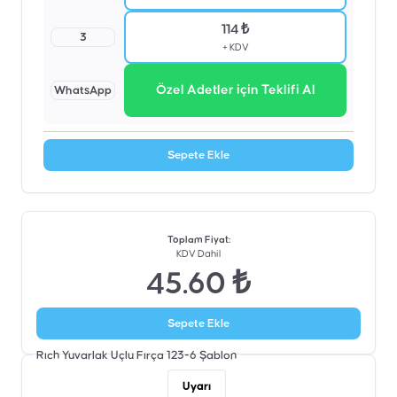
114 ₺
3
+ KDV
Özel Adetler için Teklifi Al
WhatsApp
Sepete Ekle
Toplam Fiyat
:
KDV Dahil
45.60 ₺
Sepete Ekle
Rıch Yuvarlak Uçlu Fırça 123-6
Şablon
Uyarı