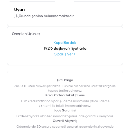
Uyarı
Üründe şablon bulunmamaktadır.
Önerilen Ürünler
şen
Kupa Bardak
192 ₺ Başlayan fiyatlarla
Sipariş Ver
>
Hızlı Kargo
2000 TL üzeri alışverişlerinizde, Türkiye’nin her iline ücretsiz kargo ile
kapıda teslim ediyoruz.
Kredi Kartına Taksit İmkanı
‎Tüm kredi kartlarına sipariş ödemesi kısmında İyzico ödeme
yöntemi ile taksit imkanı sağlıyoruz.
İade Garantisi
Bizden kaynaklı olan her sorunda koşulsuz iade garantisi veriyoruz.
Güvenli Alışveriş
Ödemelerde 3D secure seçeneği sunarak ödemelerinizi güvende