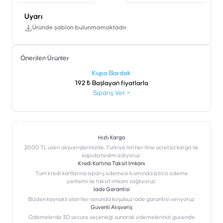
Uyarı
Üründe şablon bulunmamaktadır.
Önerilen Ürünler
şen
Kupa Bardak
192 ₺ Başlayan fiyatlarla
Sipariş Ver
>
Hızlı Kargo
2000 TL üzeri alışverişlerinizde, Türkiye’nin her iline ücretsiz kargo ile
kapıda teslim ediyoruz.
Kredi Kartına Taksit İmkanı
‎Tüm kredi kartlarına sipariş ödemesi kısmında İyzico ödeme
yöntemi ile taksit imkanı sağlıyoruz.
İade Garantisi
Bizden kaynaklı olan her sorunda koşulsuz iade garantisi veriyoruz.
Güvenli Alışveriş
Ödemelerde 3D secure seçeneği sunarak ödemelerinizi güvende