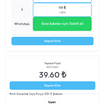
99 ₺
3
+ KDV
Özel Adetler için Teklifi Al
WhatsApp
Sepete Ekle
Toplam Fiyat
:
KDV Dahil
39.60 ₺
Sepete Ekle
Rıch Yuvarlak Uçlu Fırça 123-3
Şablon
Uyarı