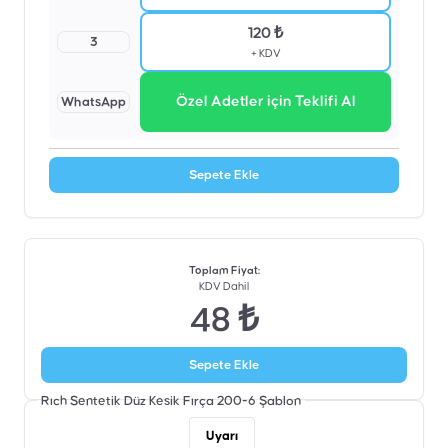
120 ₺
3
+ KDV
Özel Adetler için Teklifi Al
WhatsApp
Sepete Ekle
Toplam Fiyat
:
KDV Dahil
48 ₺
Sepete Ekle
Rıch Sentetik Düz Kesik Fırça 200-6
Şablon
Uyarı