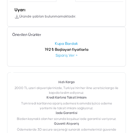
Uyarı
Üründe şablon bulunmamaktadır.
Önerilen Ürünler
şen
Kupa Bardak
192 ₺ Başlayan fiyatlarla
Sipariş Ver
>
Hızlı Kargo
2000 TL üzeri alışverişlerinizde, Türkiye’nin her iline ücretsiz kargo ile
kapıda teslim ediyoruz.
Kredi Kartına Taksit İmkanı
‎Tüm kredi kartlarına sipariş ödemesi kısmında İyzico ödeme
yöntemi ile taksit imkanı sağlıyoruz.
İade Garantisi
Bizden kaynaklı olan her sorunda koşulsuz iade garantisi veriyoruz.
Güvenli Alışveriş
Ödemelerde 3D secure seçeneği sunarak ödemelerinizi güvende