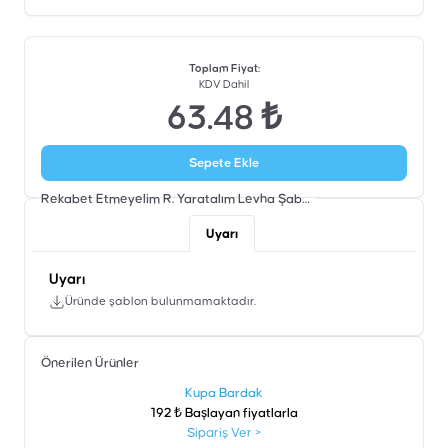
Toplam Fiyat
:
KDV Dahil
63.48 ₺
Sepete Ekle
Rekabet Etmeyelim R. Yaratalım Levha
Şablon
Uyarı
Uyarı
Üründe şablon bulunmamaktadır.
Önerilen Ürünler
şen
Kupa Bardak
192 ₺ Başlayan fiyatlarla
Sipariş Ver
>