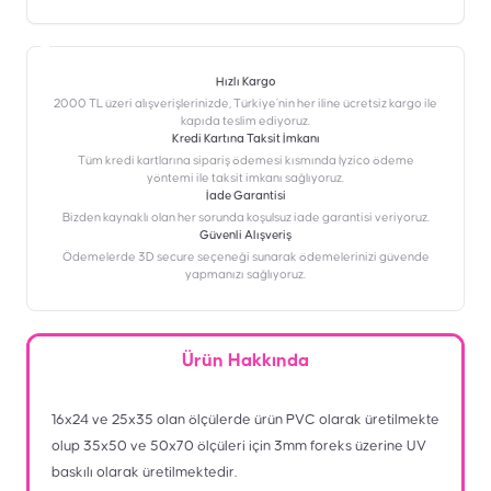
Hızlı Kargo
2000 TL üzeri alışverişlerinizde, Türkiye’nin her iline ücretsiz kargo ile
kapıda teslim ediyoruz.
Kredi Kartına Taksit İmkanı
‎Tüm kredi kartlarına sipariş ödemesi kısmında İyzico ödeme
yöntemi ile taksit imkanı sağlıyoruz.
İade Garantisi
Bizden kaynaklı olan her sorunda koşulsuz iade garantisi veriyoruz.
Güvenli Alışveriş
Ödemelerde 3D secure seçeneği sunarak ödemelerinizi güvende
yapmanızı sağlıyoruz.
Ürün Hakkında
16x24 ve 25x35 olan ölçülerde ürün PVC olarak üretilmekte
olup 35x50 ve 50x70 ölçüleri için 3mm foreks üzerine UV
baskılı olarak üretilmektedir.