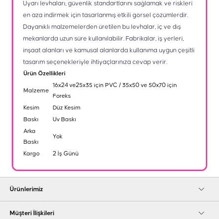
Uyarı levhaları, güvenlik standartlarını sağlamak ve riskleri
en aza indirmek için tasarlanmış etkili görsel çözümlerdir.
Dayanıklı malzemelerden üretilen bu levhalar, iç ve dış
mekanlarda uzun süre kullanılabilir. Fabrikalar, iş yerleri,
inşaat alanları ve kamusal alanlarda kullanıma uygun çeşitli
tasarım seçenekleriyle ihtiyaçlarınıza cevap verir.
Ürün Özellikleri
16x24 ve25x35 için PVC / 35x50 ve 50x70 için
Malzeme
Foreks
Kesim
Düz Kesim
Baskı
Uv Baskı
Arka
Yok
Baskı
Kargo
2 İş Günü
Ürünlerimiz
Müşteri İlişkileri