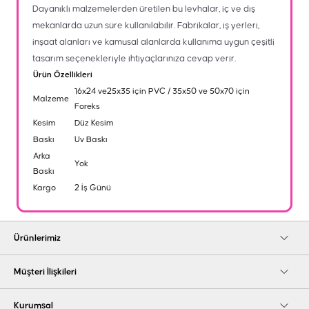
Dayanıklı malzemelerden üretilen bu levhalar, iç ve dış
mekanlarda uzun süre kullanılabilir. Fabrikalar, iş yerleri,
inşaat alanları ve kamusal alanlarda kullanıma uygun çeşitli
tasarım seçenekleriyle ihtiyaçlarınıza cevap verir.
Ürün Özellikleri
16x24 ve25x35 için PVC / 35x50 ve 50x70 için
Malzeme
Foreks
Kesim
Düz Kesim
Baskı
Uv Baskı
Arka
Yok
Baskı
Kargo
2 İş Günü
Ürünlerimiz
Müşteri İlişkileri
Kurumsal