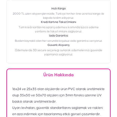
Hızlı Kargo
2000 TL üzeri alışverişlerinizde, Türkiye’nin her iline ücretsiz kargo ile
kapıda teslim ediyoruz.
Kredi Kartına Taksit İmkanı
‎Tüm kredi kartlarına sipariş ödemesi kısmında İyzico ödeme
yöntemi ile taksit imkanı sağlıyoruz.
İade Garantisi
Bizden kaynaklı olan her sorunda koşulsuz iade garantisi veriyoruz.
Güvenli Alışveriş
Ödemelerde 3D secure seçeneği sunarak ödemelerinizi güvende
yapmanızı sağlıyoruz.
Ürün Hakkında
16x24 ve 25x35 olan ölçülerde ürün PVC olarak üretilmekte
olup 35x50 ve 50x70 ölçüleri için 3mm foreks üzerine UV
baskılı olarak üretilmektedir.
Uyarı levhaları, güvenlik standartlarını sağlamak ve riskleri
en aza indirmek için tasarlanmış etkili görsel çözümlerdir.