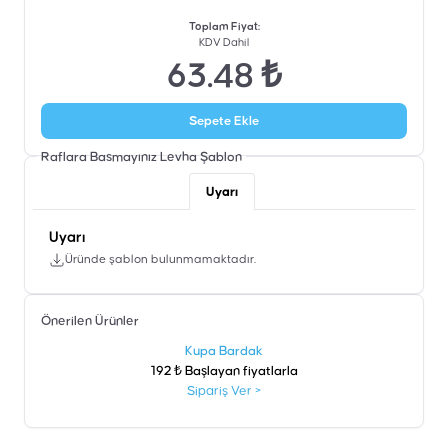
Toplam Fiyat
:
KDV Dahil
63.48 ₺
Sepete Ekle
Raflara Basmayınız Levha
Şablon
Uyarı
Uyarı
Üründe şablon bulunmamaktadır.
Önerilen Ürünler
şen
Kupa Bardak
192 ₺ Başlayan fiyatlarla
Sipariş Ver
>