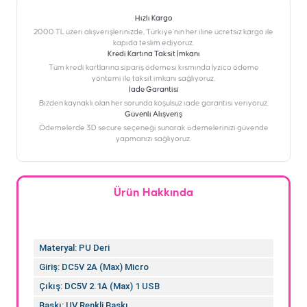
Hızlı Kargo
2000 TL üzeri alışverişlerinizde, Türkiye’nin her iline ücretsiz kargo ile
kapıda teslim ediyoruz.
Kredi Kartına Taksit İmkanı
‎Tüm kredi kartlarına sipariş ödemesi kısmında İyzico ödeme
yöntemi ile taksit imkanı sağlıyoruz.
İade Garantisi
Bizden kaynaklı olan her sorunda koşulsuz iade garantisi veriyoruz.
Güvenli Alışveriş
Ödemelerde 3D secure seçeneği sunarak ödemelerinizi güvende
yapmanızı sağlıyoruz.
Ürün Hakkında
Materyal: PU Deri
Giriş: DC5V 2A (Max) Micro
Çıkış: DC5V 2.1A (Max) 1 USB
Baskı: UV Renkli Baskı