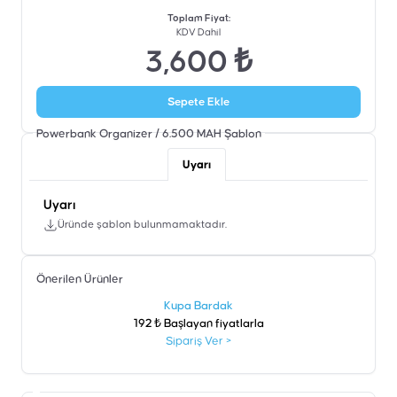
Toplam Fiyat
:
KDV Dahil
3,600 ₺
Sepete Ekle
Powerbank Organizer / 6.500 MAH
Şablon
Uyarı
Uyarı
Üründe şablon bulunmamaktadır.
Önerilen Ürünler
şen
Kupa Bardak
192 ₺ Başlayan fiyatlarla
Sipariş Ver
>