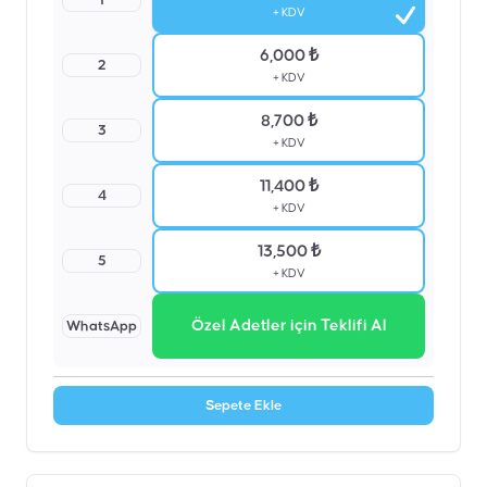
1
+ KDV
6,000 ₺
2
+ KDV
8,700 ₺
3
+ KDV
11,400 ₺
4
+ KDV
13,500 ₺
5
+ KDV
Özel Adetler için Teklifi Al
WhatsApp
Sepete Ekle