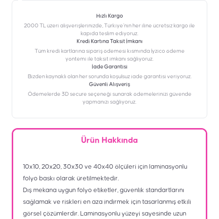
Hızlı Kargo
2000 TL üzeri alışverişlerinizde, Türkiye’nin her iline ücretsiz kargo ile
kapıda teslim ediyoruz.
Kredi Kartına Taksit İmkanı
‎Tüm kredi kartlarına sipariş ödemesi kısmında İyzico ödeme
yöntemi ile taksit imkanı sağlıyoruz.
İade Garantisi
Bizden kaynaklı olan her sorunda koşulsuz iade garantisi veriyoruz.
Güvenli Alışveriş
Ödemelerde 3D secure seçeneği sunarak ödemelerinizi güvende
yapmanızı sağlıyoruz.
Ürün Hakkında
10x10, 20x20, 30x30 ve 40x40 ölçüleri için laminasyonlu
folyo baskı olarak üretilmektedir.
Dış mekana uygun folyo etiketler, güvenlik standartlarını
sağlamak ve riskleri en aza indirmek için tasarlanmış etkili
görsel çözümlerdir. Laminasyonlu yüzeyi sayesinde uzun