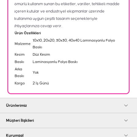
ömürlü kullanım sunan bu etiketler, variller, tehlikeli madde
içeren kutular ve endüstriyel ekipmanlar üzerinde
kullanıma uygun çeşitli tasarım seçenekleriyle
ihtiyaçlarınıza cevap verir.
Ürün Özellikleri
10x10, 20x20, 30x30, 40x40 Laminasyonlu Folyo
Malzeme
Baskı
Kesim
Düz Kesim
Baskı
Laminasyonlu Folyo Baskı
Arka
Yok
Baskı
Kargo
2 İş Günü
Ürünlerimiz
Müşteri İlişkileri
Kurumsal