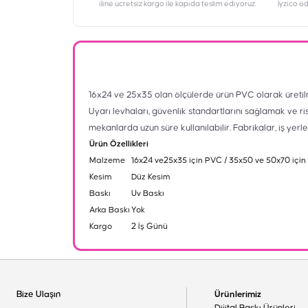
iline ücretsiz kargo ile kapıda teslim ediyoruz.
İyzico ö
16x24 ve 25x35 olan ölçülerde ürün PVC olarak üretil
Uyarı levhaları, güvenlik standartlarını sağlamak ve ri
mekanlarda uzun süre kullanılabilir. Fabrikalar, iş yerl
Ürün Özellikleri
Malzeme
16x24 ve25x35 için PVC / 35x50 ve 50x70 için
Kesim
Düz Kesim
Baskı
Uv Baskı
Arka Baskı
Yok
Kargo
2 İş Günü
Bize Ulaşın
Ürünlerimiz