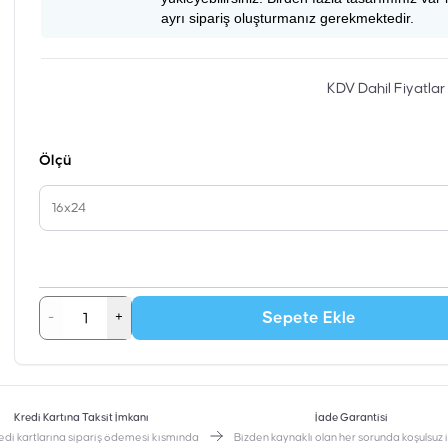
ayrı sipariş oluşturmanız gerekmektedir.
KDV Dahil Fiyatlar
Ölçü
16x24
Sepete Ekle
-
+
Kredi Kartına Taksit İmkanı
İade Garantisi
edi kartlarına sipariş ödemesi kısmında
Bizden kaynaklı olan her sorunda koşulsuz