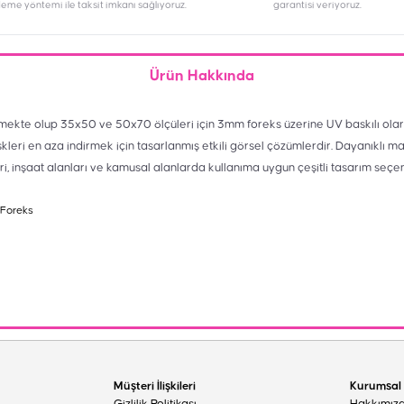
deme yöntemi ile taksit imkanı sağlıyoruz.
garantisi veriyoruz.
Ürün Hakkında
mekte olup 35x50 ve 50x70 ölçüleri için 3mm foreks üzerine UV baskılı olar
skleri en aza indirmek için tasarlanmış etkili görsel çözümlerdir. Dayanıklı m
eri, inşaat alanları ve kamusal alanlarda kullanıma uygun çeşitli tasarım seçe
 Foreks
Müşteri İlişkileri
Kurumsal