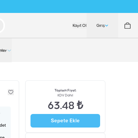
Kayıt Ol
Giriş
nler
Toplam Fiyat
:
KDV Dahil
63.48 ₺
p
Sepete Ekle
adet
ise