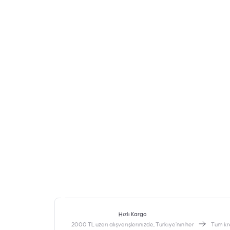
Hızlı Kargo
2000 TL üzeri alışverişlerinizde, Türkiye’nin her
‎Tüm kr