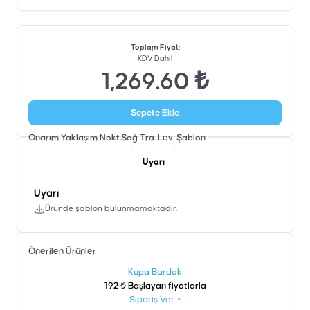
Toplam Fiyat
:
KDV Dahil
1,269.60 ₺
Sepete Ekle
Onarım Yaklaşım Nokt.Sağ Tra. Lev.
Şablon
Uyarı
Uyarı
Üründe şablon bulunmamaktadır.
Önerilen Ürünler
şen
Kupa Bardak
192 ₺ Başlayan fiyatlarla
Sipariş Ver
>