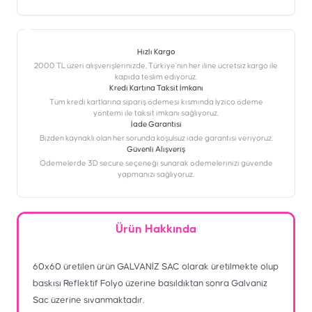
Hızlı Kargo
2000 TL üzeri alışverişlerinizde, Türkiye’nin her iline ücretsiz kargo ile
kapıda teslim ediyoruz.
Kredi Kartına Taksit İmkanı
‎Tüm kredi kartlarına sipariş ödemesi kısmında İyzico ödeme
yöntemi ile taksit imkanı sağlıyoruz.
İade Garantisi
Bizden kaynaklı olan her sorunda koşulsuz iade garantisi veriyoruz.
Güvenli Alışveriş
Ödemelerde 3D secure seçeneği sunarak ödemelerinizi güvende
yapmanızı sağlıyoruz.
Ürün Hakkında
60x60 üretilen ürün GALVANİZ SAC olarak üretilmekte olup
baskısı Reflektif Folyo üzerine basıldıktan sonra Galvaniz
Sac üzerine sıvanmaktadır.