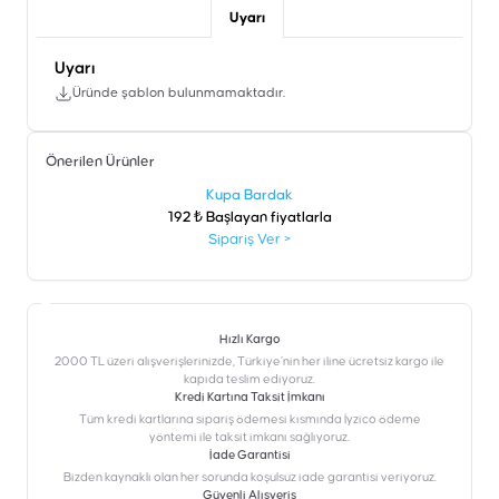
Uyarı
Uyarı
Üründe şablon bulunmamaktadır.
Önerilen Ürünler
şen
Kupa Bardak
192 ₺ Başlayan fiyatlarla
Sipariş Ver
>
Hızlı Kargo
2000 TL üzeri alışverişlerinizde, Türkiye’nin her iline ücretsiz kargo ile
kapıda teslim ediyoruz.
Kredi Kartına Taksit İmkanı
‎Tüm kredi kartlarına sipariş ödemesi kısmında İyzico ödeme
yöntemi ile taksit imkanı sağlıyoruz.
İade Garantisi
Bizden kaynaklı olan her sorunda koşulsuz iade garantisi veriyoruz.
Güvenli Alışveriş