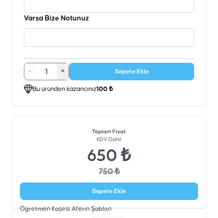
Varsa Bize Notunuz
-
+
Sepete Ekle
Bu üründen kazancınız
100 ₺
Toplam Fiyat
:
KDV Dahil
650 ₺
750 ₺
Sepete Ekle
Öğretmen Kaşesi Aferin
Şablon