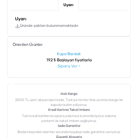
Uyarı
Uyarı
Üründe şablon bulunmamaktadır.
Önerilen Ürünler
şen
Kupa Bardak
192 ₺ Başlayan fiyatlarla
Sipariş Ver
>
Hızlı Kargo
2000 TL üzeri alışverişlerinizde, Türkiye’nin her iline ücretsiz kargo ile
kapıda teslim ediyoruz.
Kredi Kartına Taksit İmkanı
‎Tüm kredi kartlarına sipariş ödemesi kısmında İyzico ödeme
yöntemi ile taksit imkanı sağlıyoruz.
İade Garantisi
Bizden kaynaklı olan her sorunda koşulsuz iade garantisi veriyoruz.
Güvenli Alışveriş