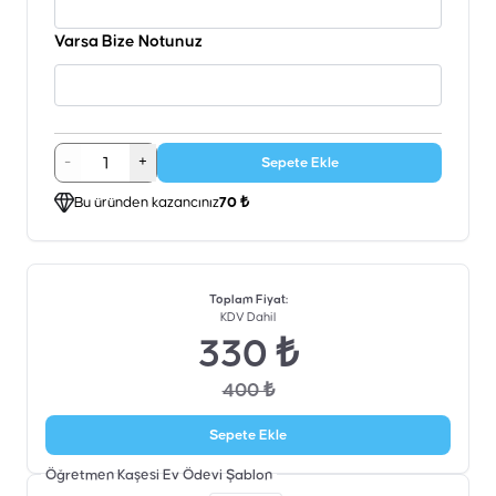
Varsa Bize Notunuz
-
+
Sepete Ekle
Bu üründen kazancınız
70 ₺
Toplam Fiyat
:
KDV Dahil
330 ₺
400 ₺
Sepete Ekle
Öğretmen Kaşesi Ev Ödevi
Şablon